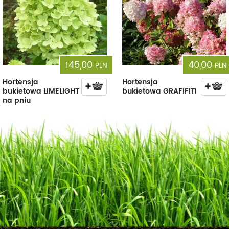
145,00
40,00
PLN
PLN
Hortensja
Hortensja
bukietowa LIMELIGHT
bukietowa GRAFIFITI
na pniu