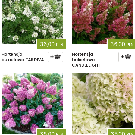
36,00
36,00
PLN
PLN
Hortensja
Hortensja
bukietowa TARDIVA
bukietowa
CANDLELIGHT
36,00
35,00
PLN
PLN