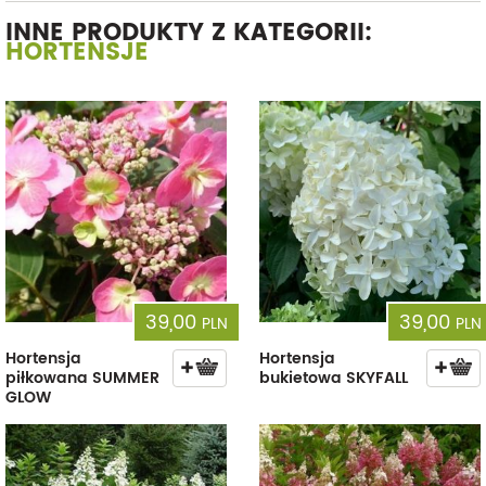
INNE PRODUKTY Z KATEGORII:
HORTENSJE
39,00
39,00
PLN
PLN
Hortensja
Hortensja
piłkowana SUMMER
bukietowa SKYFALL
GLOW