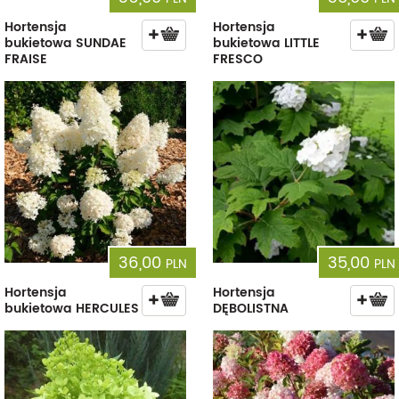
Hortensja
Hortensja
bukietowa SUNDAE
bukietowa LITTLE
FRAISE
FRESCO
36,00
35,00
PLN
PLN
Hortensja
Hortensja
bukietowa HERCULES
DĘBOLISTNA