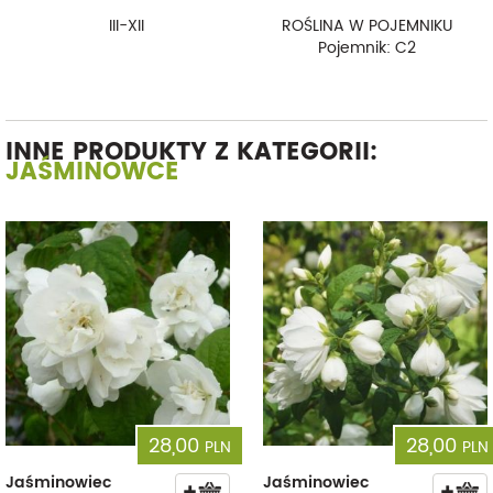
III-XII
ROŚLINA W POJEMNIKU
Pojemnik: C2
INNE PRODUKTY Z KATEGORII:
JAŚMINOWCE
28,00
28,00
PLN
PLN
Jaśminowiec
Jaśminowiec