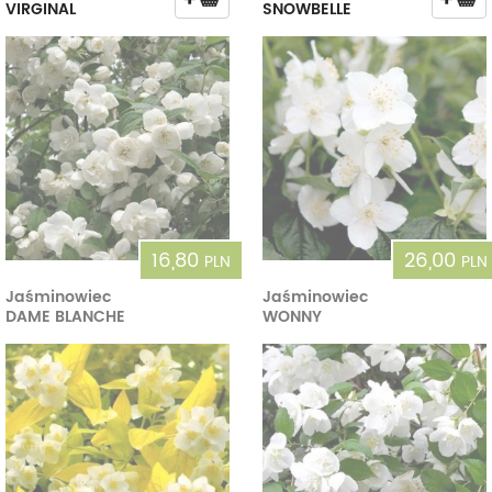
VIRGINAL
SNOWBELLE
16,80
26,00
PLN
PLN
Jaśminowiec
Jaśminowiec
DAME BLANCHE
WONNY