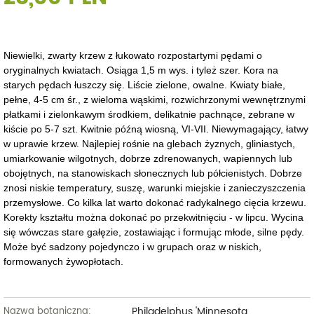
Niewielki, zwarty krzew z łukowato rozpostartymi pędami o
oryginalnych kwiatach. Osiąga 1,5 m wys. i tyleż szer. Kora na
starych pędach łuszczy się. Liście zielone, owalne. Kwiaty białe,
pełne, 4-5 cm śr., z wieloma wąskimi, rozwichrzonymi wewnętrznymi
płatkami i zielonkawym środkiem, delikatnie pachnące, zebrane w
kiście po 5-7 szt. Kwitnie późną wiosną, VI-VII. Niewymagający, łatwy
w uprawie krzew. Najlepiej rośnie na glebach żyznych, gliniastych,
umiarkowanie wilgotnych, dobrze zdrenowanych, wapiennych lub
obojętnych, na stanowiskach słonecznych lub półcienistych. Dobrze
znosi niskie temperatury, suszę, warunki miejskie i zanieczyszczenia
przemysłowe. Co kilka lat warto dokonać radykalnego cięcia krzewu.
Korekty kształtu można dokonać po przekwitnięciu - w lipcu. Wycina
się wówczas stare gałęzie, zostawiając i formując młode, silne pędy.
Może być sadzony pojedynczo i w grupach oraz w niskich,
formowanych żywopłotach.
Philadelphus 'Minnesota
Nazwa botaniczna: