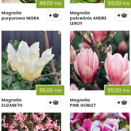
49,00
59,00
PLN
PLN
Magnolia
Magnolia
purpurowa NIGRA
pośrednia ANDRE
LEROY
95,00
55,00
PLN
PLN
Magnolia
Magnolia
ELIZABETH
PINK GOBLET