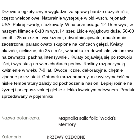
Drzewo o egzotycznym wyglądzie za sprawą bardzo dużych liści,
często wielopniowe. Naturalnie występuje w płd.-wsch. rejonach
USA. Pokrój zwarty, stożkowaty. W naturze osiąga 12-15 m wys., w
naszym klimacie 8-10 m wys. i 4 szer. Liście wyjątkowo duże, 50-60
cm dł. i 25 cm szer., wydłużone, odwrotniejajowate, obustronnie
zaostrzone, parasolowato skupione na końcach gałęzi. Kwiaty
okazałe, nieliczne, do 25 cm śr., w środku kredowobiałe, zielonkawe
na zewnątrz, pachną intensywnie . Kwiaty pojawiają się po rozwoju
liści, i wyrastają na wierzchołkach pędów. Rośliny rozpoczynają
kwitnienie w wieku 7-9 lat. Owoce liczne, dekoracyjne, chętnie
zjadane przez ptaki. Gatunek mrozoodporny, ale wytrzymałość na
niskie temperatury zależy od pochodzenia nasion. Lepiej rośnie na
żyznej i przepuszczalnej glebie z lekko kwaśnym odczynem. Produkt
sprzedawany w pojemniku.
Magnolia salicifolia 'Wada's
Nazwa botaniczna:
Memory
KRZEWY OZDOBNE
Kategoria: