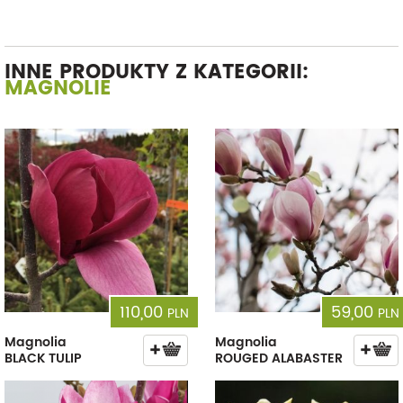
INNE PRODUKTY Z KATEGORII:
MAGNOLIE
110,00
59,00
PLN
PLN
Magnolia
Magnolia
BLACK TULIP
ROUGED ALABASTER