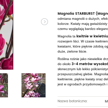
Dęby
Truskawki i poziomki
Derenie
Wiązy
Pę
Glediczje
Winogrona
Forsycje
Wierzby
Pię
Magnolia STARBURST (Magnol
odmiana magnolii o dużych, ef
Głogi
Żurawiny
Hibiskusy
Wiśnie ozdobne
Pi
kolorze. Kwiaty mają gwiaździsty 
czemu wyglądają bardzo eleganc
Graby
Pozostałe
Hortensje
Złotokapy
Pn
kwitnie w kwietniu
Magnolia ta
Jabłonie ozdobne
Irgi
rozwojem liści. W czasie kwitnie
Pozostałe
Po
kwiatami, które pięknie zdobią og
Jarzębiny i jarząby
Jaśminowce
Ró
duże, zielone liście.
Roślina rośnie jako niewielkie d
Kasztanowce
Kaliny
Taw
3–4 metrów wysokoś
do około
słonecznym lub lekko półcienisty
Kalmie
Wi
przepuszczalnej glebie. Magnolia 
kwitnienie, piękne kwiaty oraz d
Krzewuszki
Ża
jest w ogrodach przydomowych i 
Po
M
Nazwa botaniczna: