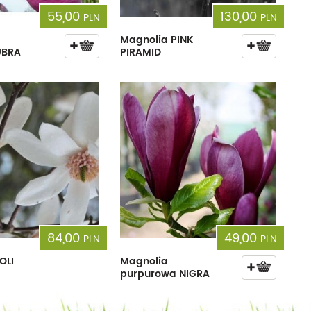
55,00
130,00
PLN
PLN
Magnolia PINK
UBRA
PIRAMID
84,00
49,00
PLN
PLN
OLI
Magnolia
purpurowa NIGRA