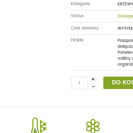
KRZEW
Kategoria:
Dostęp
Status:
WYSYŁK
Czas dostawy:
Paszpor
PIORiN:
dołączo
Potwier
rośliny
organiz
DO KO