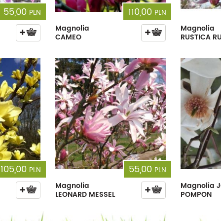
55,00
110,00
PLN
PLN
Magnolia
Magnolia
CAMEO
RUSTICA R
105,00
55,00
PLN
PLN
Magnolia
Magnolia J
LEONARD MESSEL
POMPON