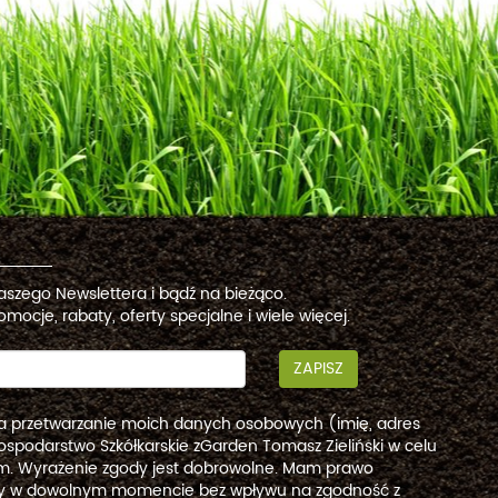
naszego Newslettera i bądź na bieżąco.
omocje, rabaty, oferty specjalne i wiele więcej.
ZAPISZ
a przetwarzanie moich danych osobowych (imię, adres
ospodarstwo Szkółkarskie zGarden Tomasz Zieliński w celu
. Wyrażenie zgody jest dobrowolne. Mam prawo
dy w dowolnym momencie bez wpływu na zgodność z