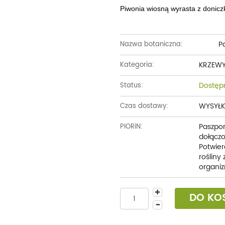
Piwonia wiosną wyrasta z doniczk
Pa
Nazwa botaniczna:
KRZEW
Kategoria:
Dostęp
Status:
WYSYŁK
Czas dostawy:
Paszpor
PIORiN:
dołączo
Potwier
rośliny
organiz
DO KO