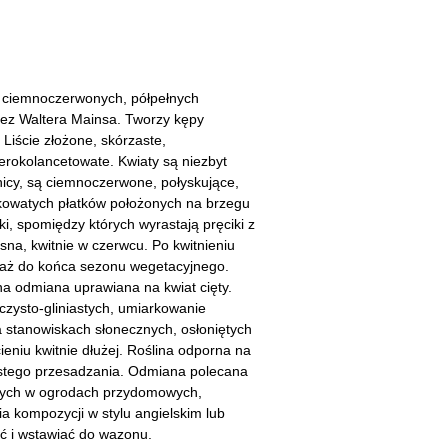
cherznice
Dzielżany
ciorniki
Floksy
wonie
Funkie
 ciemnoczerwonych, półpełnych
zez Waltera Mainsa. Tworzy kępy
ącza
Goryczki
Liście złożone, skórzaste,
zerokolancetowate. Kwiaty są niezbyt
wojniki - Clematisy
Hiacynty
icy, są ciemnoczerwone, połyskujące,
owatych płatków położonych na brzegu
żaneczniki
Jeżówki
ki, spomiędzy których wyrastają pręciki z
na, kwitnie w czerwcu. Po kwitnieniu
uły i tawułki
Juki
ci aż do końca sezonu wegetacyjnego.
na odmiana uprawiana na kwiat cięty.
sterie
zczysto-gliniastych, umiarkowanie
a stanowiskach słonecznych, osłoniętych
rnowce
ieniu kwitnie dłużej. Roślina odporna na
ęstego przesadzania. Odmiana polecana
zostałe
wych w ogrodach przydomowych,
a kompozycji w stylu angielskim lub
ć i wstawiać do wazonu.