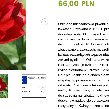
66,00 PLN
Dęby
Truskawki i poziomki
Derenie
Wiązy
Pę
Glediczje
Winogrona
Forsycje
Wierzby
Pię
Głogi
Żurawiny
Hibiskusy
Wiśnie ozdobne
Pi
Odmiana mieszańcowa piwonii o
kwiatach, uzyskana w 1965 r. pr
Graby
Pozostałe
Hortensje
Złotokapy
Pn
dorastające do 90 cm wysokości. 
ciemnozielone, listki w zarysie s
Jabłonie ozdobne
Irgi
Pozostałe
Po
duże, mają około 10-12 cm średn
zbudowane z szerszych, muszelk
Jarzębiny i jarząby
Jaśminowce
Ró
kwiatu, otaczających węższe płat
żółtymi pylnikami. Odmiana wczes
Kasztanowce
Kaliny
Taw
roślina pozostaje ozdobna z liś
Bylina nietrudna w uprawie. Cen
Kalmie
Wi
Najlepiej rośnie na glebach pias
wilgotnych, przepuszczalnych, n
Krzewuszki
Ża
od wiatru. Sadzona w lekkim półc
mróz, długowieczna, nie lubi cz
Po
do sadzenia na rabatach bylino
doskonale nadaje się do tworzeni
rustykalnym. Kwiaty można ścina