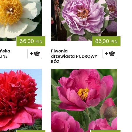
66,00
85,00
PLN
PLN
ińska
Piwonia
LUNE
drzewiasta PUDROWY
RÓŻ