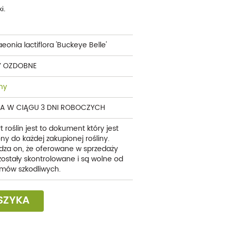
i.
eonia lactiflora 'Buckeye Belle'
Y OZDOBNE
ny
A W CIĄGU 3 DNI ROBOCZYCH
t roślin jest to dokument który jest
ny do każdej zakupionej rośliny.
dza on, że oferowane w sprzedaży
 zostały skontrolowane i są wolne od
mów szkodliwych.
SZYKA