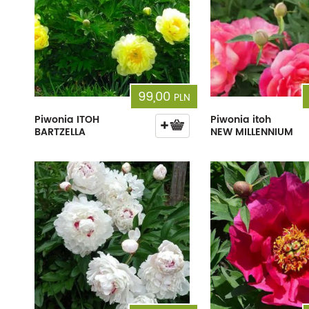
99,00
PLN
Piwonia ITOH
Piwonia itoh
BARTZELLA
NEW MILLENNIUM