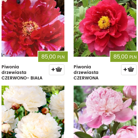
85,00
85,00
PLN
PLN
Piwonia
Piwonia
drzewiasta
drzewiasta
CZERWONO- BIAŁA
CZERWONA