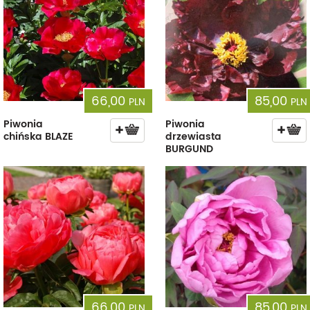
66,00
85,00
PLN
PLN
Piwonia
Piwonia
chińska BLAZE
drzewiasta
BURGUND
66,00
85,00
PLN
PLN