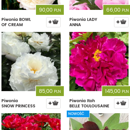
90,00
66,00
PLN
PLN
Piwonia BOWL
Piwonia LADY
OF CREAM
ANNA
85,00
145,00
PLN
PLN
Piwonia
Piwonia Itoh
SNOW PRINCESS
BELLE TOULOUSAINE
NOWOŚĆ