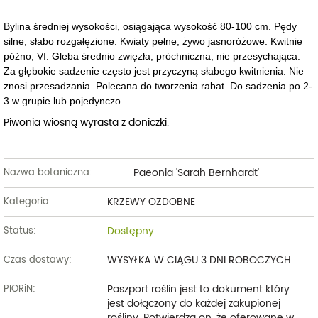
Bylina średniej wysokości, osiągająca wysokość 80-100 cm. Pędy
silne, słabo rozgałęzione. Kwiaty pełne, żywo jasnoróżowe. Kwitnie
późno, VI. Gleba średnio zwięzła, próchniczna, nie przesychająca.
Za głębokie sadzenie często jest przyczyną słabego kwitnienia. Nie
znosi przesadzania. Polecana do tworzenia rabat. Do sadzenia po 2-
3 w grupie lub pojedynczo.
Piwonia wiosną wyrasta z doniczki.
Paeonia 'Sarah Bernhardt'
Nazwa botaniczna:
KRZEWY OZDOBNE
Kategoria:
Dostępny
Status:
WYSYŁKA W CIĄGU 3 DNI ROBOCZYCH
Czas dostawy:
Paszport roślin jest to dokument który
PIORiN:
jest dołączony do każdej zakupionej
rośliny. Potwierdza on, że oferowane w