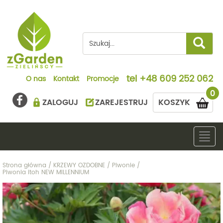
tel
+48 609 252 062
O nas
Kontakt
Promocje
0
ZALOGUJ
ZAREJESTRUJ
KOSZYK
Togg
navig
Strona główna
/
KRZEWY OZDOBNE
/
Piwonie
/
Piwonia itoh NEW MILLENNIUM