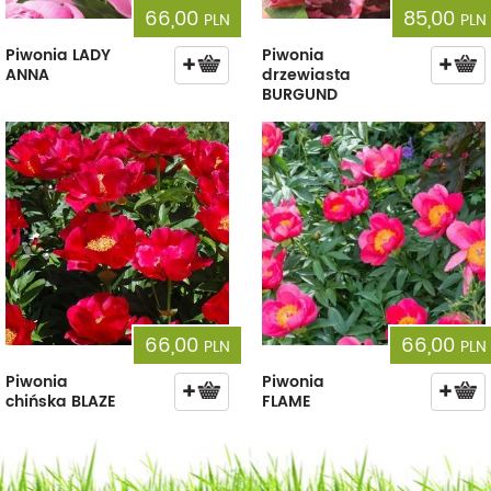
66,00
85,00
PLN
PLN
Piwonia LADY
Piwonia
ANNA
drzewiasta
BURGUND
66,00
66,00
PLN
PLN
Piwonia
Piwonia
chińska BLAZE
FLAME