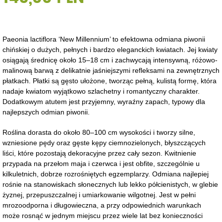
Paeonia lactiflora ‘New Millennium’ to efektowna odmiana piwonii
chińskiej o dużych, pełnych i bardzo eleganckich kwiatach. Jej kwiaty
osiągają średnicę około 15–18 cm i zachwycają intensywną, różowo-
malinową barwą z delikatnie jaśniejszymi refleksami na zewnętrznych
płatkach. Płatki są gęsto ułożone, tworząc pełną, kulistą formę, która
nadaje kwiatom wyjątkowo szlachetny i romantyczny charakter.
Dodatkowym atutem jest przyjemny, wyraźny zapach, typowy dla
najlepszych odmian piwonii.
Roślina dorasta do około 80–100 cm wysokości i tworzy silne,
wzniesione pędy oraz gęste kępy ciemnozielonych, błyszczących
liści, które pozostają dekoracyjne przez cały sezon. Kwitnienie
przypada na przełom maja i czerwca i jest obfite, szczególnie u
kilkuletnich, dobrze rozrośniętych egzemplarzy. Odmiana najlepiej
rośnie na stanowiskach słonecznych lub lekko półcienistych, w glebie
żyznej, przepuszczalnej i umiarkowanie wilgotnej. Jest w pełni
mrozoodporna i długowieczna, a przy odpowiednich warunkach
może rosnąć w jednym miejscu przez wiele lat bez konieczności