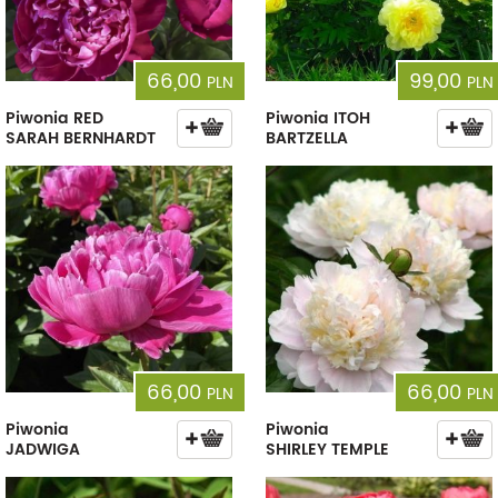
66,00
99,00
PLN
PLN
Piwonia RED
Piwonia ITOH
SARAH BERNHARDT
BARTZELLA
66,00
66,00
PLN
PLN
Piwonia
Piwonia
JADWIGA
SHIRLEY TEMPLE