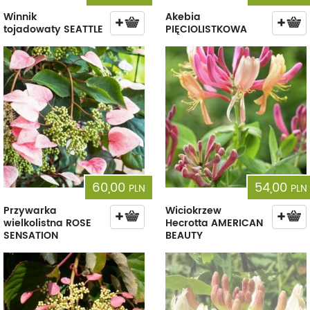
Winnik
Akebia
tojadowaty SEATTLE
PIĘCIOLISTKOWA
60,00
54,00
PLN
PLN
Przywarka
Wiciokrzew
wielkolistna ROSE
Hecrotta AMERICAN
SENSATION
BEAUTY