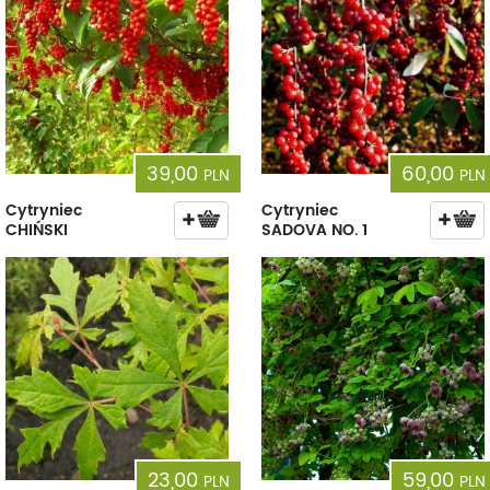
39,00
60,00
PLN
PLN
Cytryniec
Cytryniec
CHIŃSKI
SADOVA NO. 1
23,00
59,00
PLN
PLN