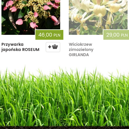
46,00
29,00
PLN
PLN
Przywarka
Wiciokrzew
japońska ROSEUM
zimozielony
GIRLANDA