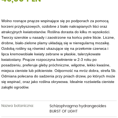
Wolno rosnące pnącze wspinające się po podporach za pomocą
korzeni przybyszowych, ozdobne z biało nakrapianych liści oraz
atrakcyjnych kwiatostanów. Roślina dorasta do kilku m wysokości.
Tworzy szerokie u nasady i zaostrzone na końcu pstre liście. Liczne,
drobne, biało-zielone plamy układają się w nieregularną mozaikę.
Ozdobą rośliny są również ukazujące się na przełomie czerwca i
lipca kremowobiałe kwiaty zebrane w płaskie, talerzykowate
kwiatostany. Pnącze rozpoczyna kwitnienie w 2-3 roku po
posadzeniu, preferuje gleby próchniczne, wilgotne, lekko kwaśne,
miejsca cieniste lub półcieniste. Odporność na mróz dobra, strefa 5b.
Odmiana polecana do sadzenia przy pniach drzew, po których może
się wspinać, oraz jako roślina okrywowa. Idealnie rozświetla cieniste
zakątki ogrodów.
Schizophragma hydrangeoides
Nazwa botaniczna:
BURST OF LIGHT