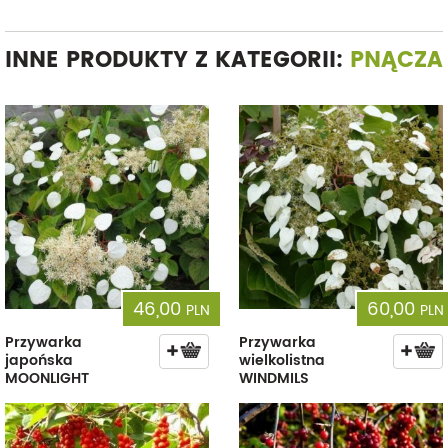
INNE PRODUKTY Z KATEGORII:
PNĄCZA
46,00
60,00
PLN
PLN
Przywarka
Przywarka
japońska
wielkolistna
MOONLIGHT
WINDMILS