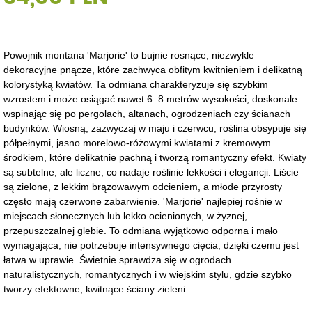
Powojnik montana 'Marjorie' to bujnie rosnące, niezwykle
dekoracyjne pnącze, które zachwyca obfitym kwitnieniem i delikatną
kolorystyką kwiatów. Ta odmiana charakteryzuje się szybkim
wzrostem i może osiągać nawet 6–8 metrów wysokości, doskonale
wspinając się po pergolach, altanach, ogrodzeniach czy ścianach
budynków. Wiosną, zazwyczaj w maju i czerwcu, roślina obsypuje się
półpełnymi, jasno morelowo-różowymi kwiatami z kremowym
środkiem, które delikatnie pachną i tworzą romantyczny efekt. Kwiaty
są subtelne, ale liczne, co nadaje roślinie lekkości i elegancji. Liście
są zielone, z lekkim brązowawym odcieniem, a młode przyrosty
często mają czerwone zabarwienie. 'Marjorie' najlepiej rośnie w
miejscach słonecznych lub lekko ocienionych, w żyznej,
przepuszczalnej glebie. To odmiana wyjątkowo odporna i mało
wymagająca, nie potrzebuje intensywnego cięcia, dzięki czemu jest
łatwa w uprawie. Świetnie sprawdza się w ogrodach
naturalistycznych, romantycznych i w wiejskim stylu, gdzie szybko
tworzy efektowne, kwitnące ściany zieleni.