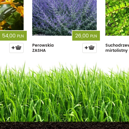
54,00
26,00
PLN
PLN
Perowskia
Suchodrze
ZASHA
mirtolistn