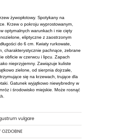
cherznice
Dzielżany
ciorniki
Floksy
krzew żywopłotowy. Spotykany na
sce. Krzew o pokroju wyprostowanym,
wonie
Funkie
 w optymalnych warunkach i nie cięty
mnozielone, eliptyczne z zaostrzonym
ącza
Goryczki
długości do 6 cm. Kwiaty rurkowate,
cm, charakterystycznie pachnące, zebrane
wojniki - Clematisy
Hiacynty
ie obficie w czerwcu i lipcu. Zapach
jako nieprzyjemny. Zawiązuje kuliste
żaneczniki
Jeżówki
ątkowo zielone, od sierpnia dojrzałe,
trzymujące się na krzewach, trujące dla
uły i tawułki
Juki
 ptaki. Gatunek wyjątkowo niewybredny w
 mróz i środowisko miejskie. Może rosnąć
sterie
ch
.
rnowce
zostałe
igustrum vulgare
Y OZDOBNE