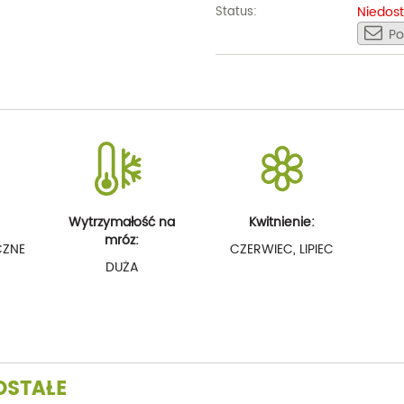
Niedos
Status:
Po
Wytrzymałość na
Kwitnienie:
mróz:
CZNE
CZERWIEC, LIPIEC
DUŻA
OSTAŁE