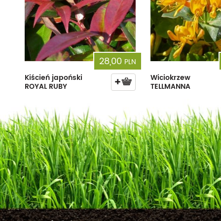
28,00
PLN
Kiścień japoński
Wiciokrzew
ROYAL RUBY
TELLMANNA