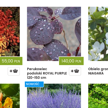
55,00
140,00
PLN
PLN
Perukowiec
Obiela gro
podolski ROYAL PURPLE
NIAGARA
120-150 cm
NOWOŚĆ