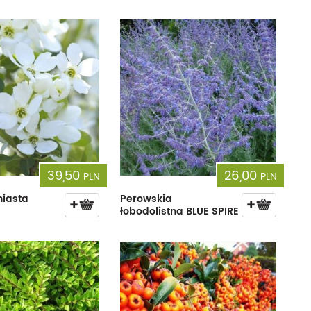
39,50
26,00
PLN
PLN
niasta
Perowskia
łobodolistna BLUE SPIRE