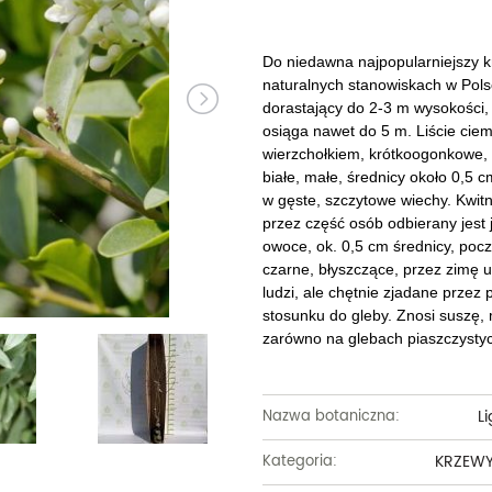
Dęby
Truskawki i poziomki
Derenie
Wiązy
Pę
Glediczje
Winogrona
Forsycje
Wierzby
Pię
Do niedawna najpopularniejszy 
naturalnych stanowiskach w Pol
Głogi
Żurawiny
Hibiskusy
Wiśnie ozdobne
Pi
dorastający do 2-3 m wysokości,
osiąga nawet do 5 m. Liście cie
Graby
Pozostałe
Hortensje
Złotokapy
Pn
wierzchołkiem, krótkoogonkowe, 
białe, małe, średnicy około 0,5 
Jabłonie ozdobne
Irgi
Pozostałe
Po
w gęste, szczytowe wiechy. Kwitn
przez część osób odbierany jest 
Jarzębiny i jarząby
Jaśminowce
Ró
owoce, ok. 0,5 cm średnicy, pocz
czarne, błyszczące, przez zimę u
Kasztanowce
Kaliny
Taw
ludzi, ale chętnie zjadane przez
stosunku do gleby. Znosi suszę,
Kalmie
Wi
zarówno na glebach piaszczysty
Krzewuszki
Ża
Po
L
Nazwa botaniczna:
KRZEW
Kategoria: