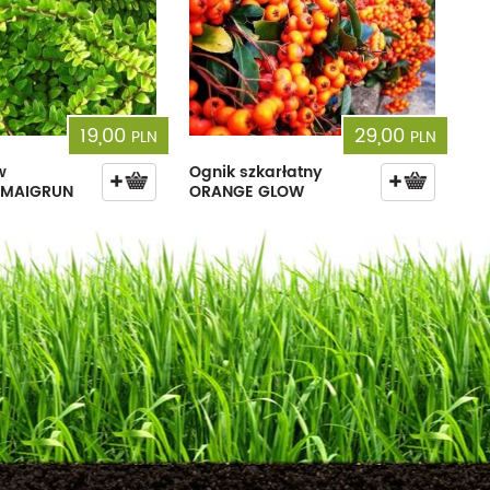
19,00
29,00
PLN
PLN
w
Ognik szkarłatny
y MAIGRUN
ORANGE GLOW