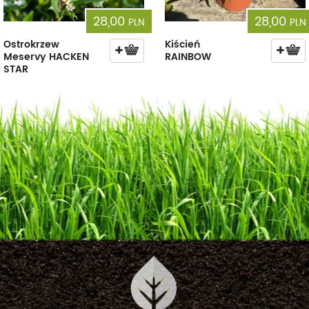
28,00
28,00
PLN
PLN
Ostrokrzew
Kiścień
Meservy HACKEN
RAINBOW
STAR