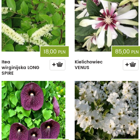
18,00
85,00
PLN
PLN
Itea
Kielichowiec
wirginijska LONG
VENUS
SPIRE