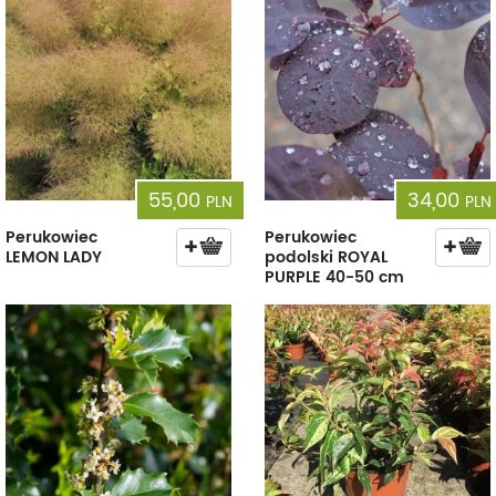
55,00
34,00
PLN
PLN
Perukowiec
Perukowiec
LEMON LADY
podolski ROYAL
PURPLE 40-50 cm