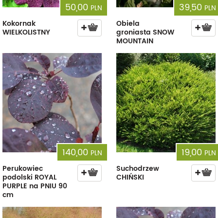
50,00
39,50
PLN
PLN
Kokornak
Obiela
WIELKOLISTNY
groniasta SNOW
MOUNTAIN
140,00
19,00
PLN
PLN
Perukowiec
Suchodrzew
podolski ROYAL
CHIŃSKI
PURPLE na PNIU 90
cm