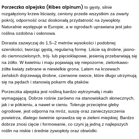
Porzeczka alpejska (Ribes alpinum)
to gęsty, silnie
rozgałęziony krzew liściasty, ceniony przede wszystkim za zwarty
pokrój, odporność oraz doskonałą przydatność na żywopłoty.
Naturalnie występuje w Europie, a w ogrodach uprawiana jest jako
roślina ozdobna i osłonowa.
Dorasta zazwyczaj do 1,5–2 metrów wysokości i podobnej
szerokości, tworząc gęstą, regularną formę. Liście są drobne, jasno-
do ciemnozielonych, trój- lub pięcioklapowe, jesienią przebarwiają się
na żółto. W kwietniu i maju pojawiają się niepozorne, zielonkawo-
żółte kwiaty zebrane w niewielkie grona. Latem na krzewach
żeńskich dojrzewają drobne, czerwone owoce, które długo utrzymują
się na pędach i stanowią pokarm dla ptaków.
Porzeczka alpejska jest rośliną bardzo wytrzymałą i mało
wymagającą. Dobrze rośnie zarówno na stanowiskach słonecznych,
jak i w półcieniu, a nawet w cieniu. Toleruje przeciętne gleby
ogrodowe, jest odporna na mróz, suszę oraz zanieczyszczenia
powietrza, dlatego świetnie sprawdza się w zieleni miejskiej. Bardzo
dobrze znosi cięcie i formowanie, co czyni ją jedną z najlepszych
roślin na niskie i średnie żywopłoty oraz obwódki.