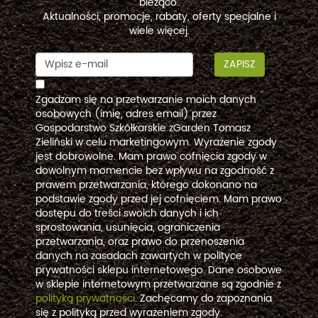
bieżąco.
Aktualności, promocje, rabaty, oferty specjalne i
wiele więcej.
ZAPISZ
Zgadzam się na przetwarzanie moich danych
osobowych (imię, adres email) przez
Gospodarstwo Szkółkarskie zGarden Tomasz
Zieliński w celu marketingowym. Wyrażenie zgody
jest dobrowolne. Mam prawo cofnięcia zgody w
dowolnym momencie bez wpływu na zgodność z
prawem przetwarzania, którego dokonano na
podstawie zgody przed jej cofnięciem. Mam prawo
dostępu do treści swoich danych i ich
sprostowania, usunięcia, ograniczenia
przetwarzania, oraz prawo do przenoszenia
danych na zasadach zawartych w polityce
prywatności sklepu internetowego. Dane osobowe
w sklepie internetowym przetwarzane są zgodnie z
polityką prywatności
. Zachęcamy do zapoznania
się z polityką przed wyrażeniem zgody.