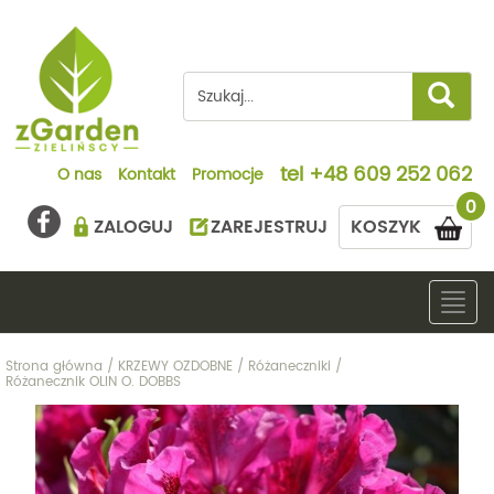
tel
+48 609 252 062
O nas
Kontakt
Promocje
0
ZALOGUJ
ZAREJESTRUJ
KOSZYK
Togg
navig
Strona główna
/
KRZEWY OZDOBNE
/
Różaneczniki
/
Różanecznik OLIN O. DOBBS