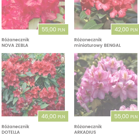
55,00
42,00
PLN
PLN
Różanecznik
Różanecznik
NOVA ZEBLA
miniaturowy BENGAL
46,00
55,00
PLN
PLN
Różanecznik
Różanecznik
DOTELLA
ARKADIUS