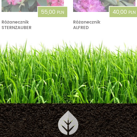
55,00
40,00
PLN
PLN
Różanecznik
Różanecznik
STERNZAUBER
ALFRED