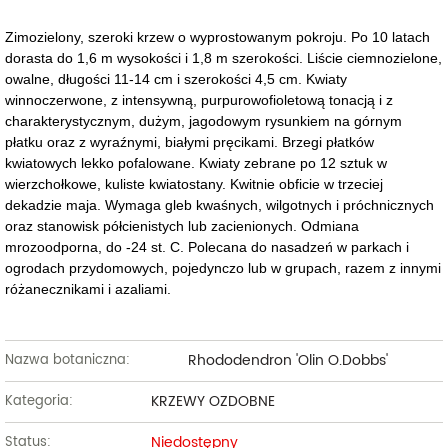
Zimozielony, szeroki krzew o wyprostowanym pokroju. Po 10 latach
dorasta do 1,6 m wysokości i 1,8 m szerokości. Liście ciemnozielone,
owalne, długości 11-14 cm i szerokości 4,5 cm. Kwiaty
winnoczerwone, z intensywną, purpurowofioletową tonacją i z
charakterystycznym, dużym, jagodowym rysunkiem na górnym
płatku oraz z wyraźnymi, białymi pręcikami. Brzegi płatków
kwiatowych lekko pofalowane. Kwiaty zebrane po 12 sztuk w
wierzchołkowe, kuliste kwiatostany. Kwitnie obficie w trzeciej
dekadzie maja. Wymaga gleb kwaśnych, wilgotnych i próchnicznych
oraz stanowisk półcienistych lub zacienionych. Odmiana
mrozoodporna, do -24 st. C. Polecana do nasadzeń w parkach i
ogrodach przydomowych, pojedynczo lub w grupach, razem z innymi
różanecznikami i azaliami.
Rhododendron 'Olin O.Dobbs'
Nazwa botaniczna:
KRZEWY OZDOBNE
Kategoria:
Niedostępny
Status: