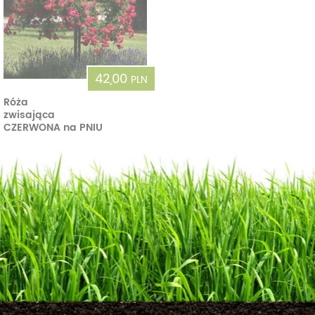
42,00
PLN
Róża
zwisająca
CZERWONA na PNIU