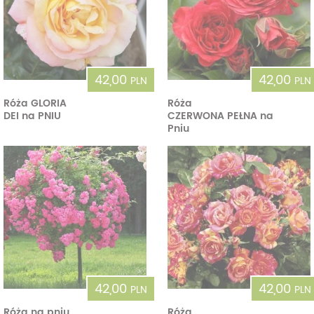
42,00
42,00
PLN
PLN
Róża GLORIA
Róża
DEI na PNIU
CZERWONA PEŁNA na
Pniu
42,00
42,00
PLN
PLN
Róża na pniu
Róża