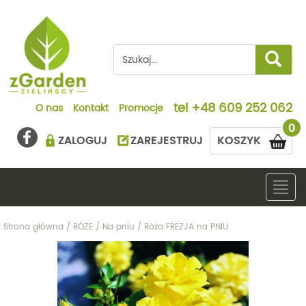
tel
+48 609 252 062
O nas
Kontakt
Promocje
0
ZALOGUJ
ZAREJESTRUJ
KOSZYK
Togg
navig
Strona główna
/
RÓŻE
/
Na pniu
/
Róża FREZJA na PNIU