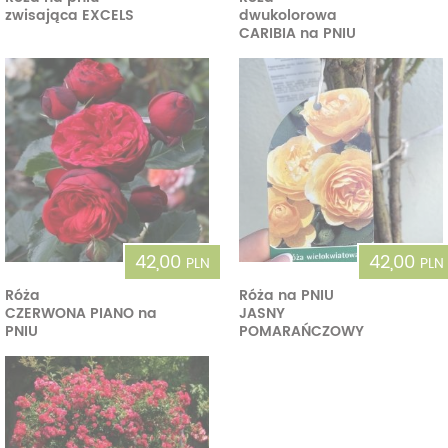
zwisająca EXCELS
dwukolorowa
CARIBIA na PNIU
42,00
42,00
PLN
PLN
Róża
Róża na PNIU
CZERWONA PIANO na
JASNY
PNIU
POMARAŃCZOWY