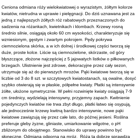
Ceniona odmiana róży wielokwiatowej o wyrazistym, żółtym kolorze
kwiatów, nietrudna w uprawie i pielęgnacji. Do dziś uznawana jest za
jedną z najlepszych żółtych róż rabatowych przeznaczonych do
sadzenia na różankach, kwietnikach i klombach. Krzewy rosną
średnio silnie, osiągają około 60 cm wysokości, charakteryzuje się
wzniesionym, gęstym i zwartym pokrojem. Pędy pokrywa
ciemnozielona skórka, a w ich dolnej i środkowej części tworzą się
duże, proste kolce. Liście są ciemnozielone, skórzaste, od góry
błyszczące, złożone najczęściej z 5 jajowatych listków o piłkowanych
brzegach. Ulistnienie jest zdrowe, dekoracyjne przez cały sezon,
utrzymuje się aż do pierwszych mrozów. Pąki kwiatowe tworzą się w
liczbie od 3 do 8 szt. w szczytowych kwiatostanach, są owalne, dosyć
szybko otwierają się w płaskie, półpełne kwiaty. Płatki są intensywnie
żółte, ułożone symetrycznie. W pełni rozwinięte kwiaty osiągają 7-9
cm średnicy, wydzielają intensywny, przyjemny zapach. Kwitnienie
pojedynczych kwiatów nie trwa zbyt długo, płatki łatwo się osypują,
ale jednocześnie krzewy kwitną bardzo intensywnie, nowe pąki
kwiatowe zawiązują się przez całe lato, do późnej jesieni. Roślina
preferuje gleby żyzne, gliniaste, umiarkowanie wilgotne, o pH
zbliżonym do obojętnego. Stanowisko do uprawy powinno być
słoneczne. Odmiana odporna na mróz. Róża ta dobrze sprawdza