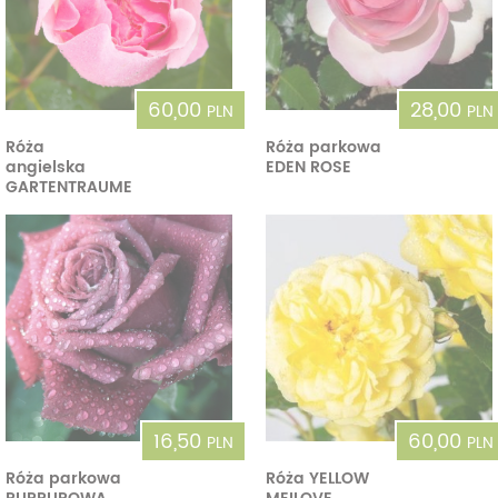
60,00
28,00
PLN
PLN
Róża
Róża parkowa
angielska
EDEN ROSE
GARTENTRAUME
16,50
60,00
PLN
PLN
Róża parkowa
Róża YELLOW