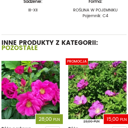
Sadzenie:
Forma:
III-XII
ROŚLINA W POJEMNIKU
Pojemnik: C4
INNE PRODUKTY Z KATEGORII:
POZOSTAŁE
PROMOCJA
28,00
15,00
PLN
PLN
23,00
PLN