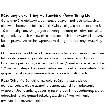
Róża angielska ‘Bring Me Sunshine’ (Rosa ‘Bring Me
Sunshine’)
to efektowna odmiana o dużych, pełnych kwiatach w
ciepłym, złocistym odcieniu żółci. Kwiaty osiągają średnicę około 8–
10 cm, mają klasyczną, gęsto ułożoną strukturę płatków i pojawiają
się pojedynczo lub w niewielkich kiściach. Ich intensywny, słoneczny
kolor sprawia, że roślina wprowadza do ogrodu radosny i wyrazisty
akcent.
Odmiana kwitnie obficie od czerwca i powtarza kwitnienie przez całe
lato aż do jesieni, często do pierwszych przymrozków. Tworzy
krzaczasty pokrój o wysokości około 1,2–1,5 metra i szerokości 0,8–
1,2 metra, dlatego doskonale nadaje się do sadzenia na rabatach, w
grupach, a także w pojemnikach na tarasach i balkonach.
Róża ‘Bring Me Sunshine’ najlepiej rośnie na stanowiskach
słonecznych, w glebie żyznej, przepuszczalnej i umiarkowanie
wilgotnej. Jest odmianą odporną na choroby i mrozoodporną, a przy
odpowiedniej pielęgnacji odwdzięcza się obfitym kwitnieniem i
trwałym, intensywnym kolorem.