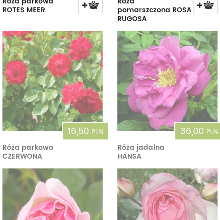
Róża parkowa
Róża
ROTES MEER
pomarszczona ROSA
RUGOSA
16,50
36,00
PLN
PLN
Róża parkowa
Róża jadalna
CZERWONA
HANSA