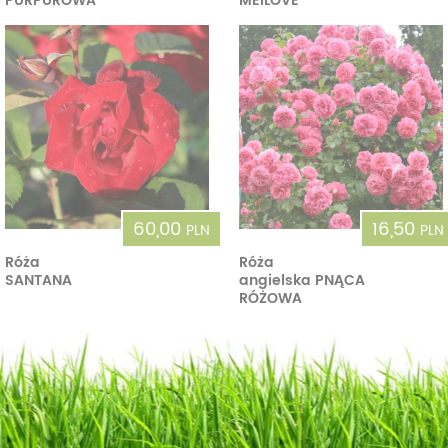
PURPUROWA
MEILOVE
60,00
16,50
PLN
PLN
Róża
Róża
SANTANA
angielska PNĄCA
RÓŻOWA