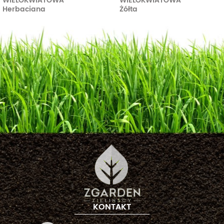
WIELOKWIATOWA
WIELOKWIATOWA
Herbaciana
Żółta
KONTAKT