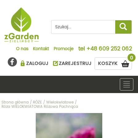
tel
+48 609 252 062
O nas
Kontakt
Promocje
0
ZALOGUJ
ZAREJESTRUJ
KOSZYK
Togg
navig
Strona główna
/
RÓŻE
/
Wielokwiatowe
/
Róża WIELOKWIATOWA Różowa Pachnąca