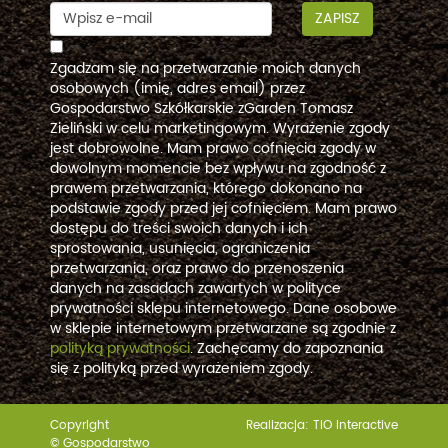
ZAPISZ
Zgadzam się na przetwarzanie moich danych
osobowych (imię, adres email) przez
Gospodarstwo Szkółkarskie zGarden Tomasz
Zieliński w celu marketingowym. Wyrażenie zgody
jest dobrowolne. Mam prawo cofnięcia zgody w
dowolnym momencie bez wpływu na zgodność z
prawem przetwarzania, którego dokonano na
podstawie zgody przed jej cofnięciem. Mam prawo
dostępu do treści swoich danych i ich
sprostowania, usunięcia, ograniczenia
przetwarzania, oraz prawo do przenoszenia
danych na zasadach zawartych w polityce
prywatności sklepu internetowego. Dane osobowe
w sklepie internetowym przetwarzane są zgodnie z
polityką prywatności
. Zachęcamy do zapoznania
się z polityką przed wyrażeniem zgody.
Copyright
Realizacja:
TiO interactive
© Gospodarstwo