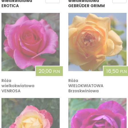
wielokwiatowa
wielokwiatowa
EROTICA
GEBRÜDER GRIMM
20,00
16,50
PLN
PLN
Róża
Róża
wielkokwiatowa
WIELOKWIATOWA
VENROSA
Brzoskwiniowa