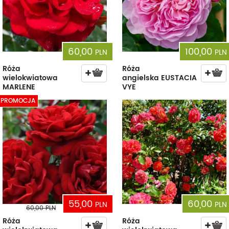
60,00
100,00
PLN
PLN
Róża
Róża
wielokwiatowa
angielska EUSTACIA
MARLENE
VYE
PROMOCJA
55,00
60,00
PLN
PLN
60,00
PLN
Róża
Róża