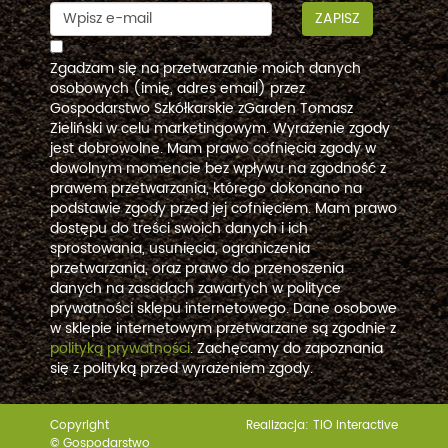
ZAPISZ
Zgadzam się na przetwarzanie moich danych
osobowych (imię, adres email) przez
Gospodarstwo Szkółkarskie zGarden Tomasz
Zieliński w celu marketingowym. Wyrażenie zgody
jest dobrowolne. Mam prawo cofnięcia zgody w
dowolnym momencie bez wpływu na zgodność z
prawem przetwarzania, którego dokonano na
podstawie zgody przed jej cofnięciem. Mam prawo
dostępu do treści swoich danych i ich
sprostowania, usunięcia, ograniczenia
przetwarzania, oraz prawo do przenoszenia
danych na zasadach zawartych w polityce
prywatności sklepu internetowego. Dane osobowe
w sklepie internetowym przetwarzane są zgodnie z
polityką prywatności
. Zachęcamy do zapoznania
się z polityką przed wyrażeniem zgody.
Copyright
Realizacja:
TiO interactive
© Gospodarstwo