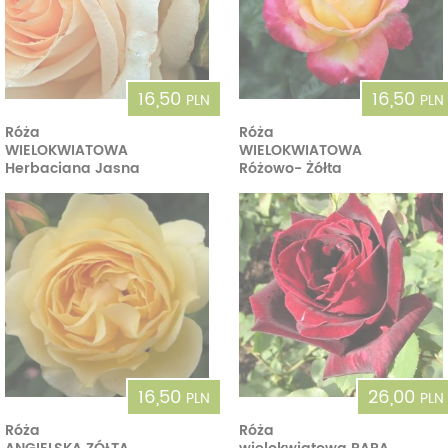
16,50
16,50
PLN
PLN
Róża
Róża
WIELOKWIATOWA
WIELOKWIATOWA
Herbaciana Jasna
Różowo- Żółta
16,50
26,00
PLN
PLN
Róża
Róża