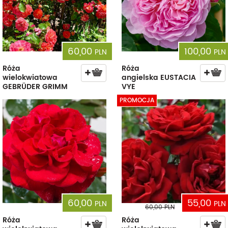
60,00
100,00
PLN
PLN
Róża
Róża
wielokwiatowa
angielska EUSTACIA
GEBRÜDER GRIMM
VYE
PROMOCJA
60,00
55,00
PLN
PLN
60,00
PLN
Róża
Róża