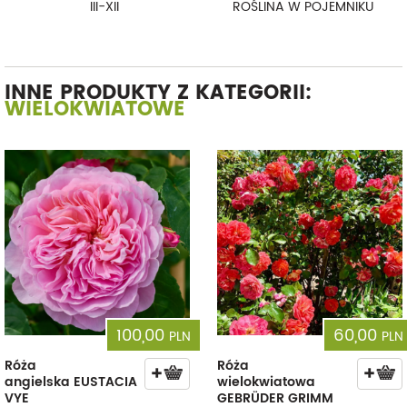
III-XII
ROŚLINA W POJEMNIKU
INNE PRODUKTY Z KATEGORII:
WIELOKWIATOWE
100,00
60,00
PLN
PLN
Róża
Róża
angielska EUSTACIA
wielokwiatowa
VYE
GEBRÜDER GRIMM