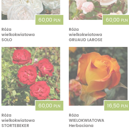
60,00
60,00
PLN
PLN
Róża
Róża
wielkokwiatowa
wielkokwiatowa
SOLO
GRUAUD LAROSE
60,00
16,50
PLN
PLN
Róża
Róża
wielkokwiatowa
WIELOKWIATOWA
STORTEBEKER
Herbaciana