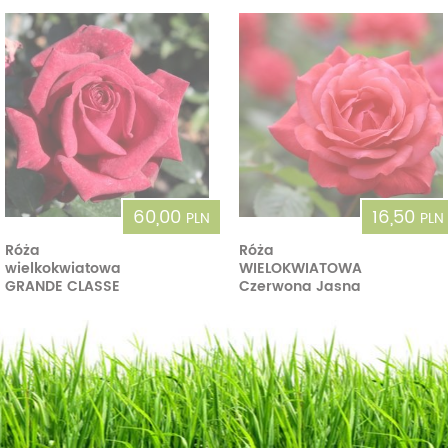
60,00
16,50
PLN
PLN
Róża
Róża
wielkokwiatowa
WIELOKWIATOWA
GRANDE CLASSE
Czerwona Jasna