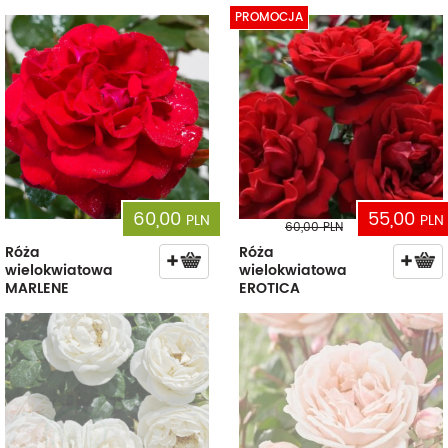
PROMOCJA
60,00
55,00
PLN
PLN
60,00
PLN
Róża
Róża
wielokwiatowa
wielokwiatowa
MARLENE
EROTICA