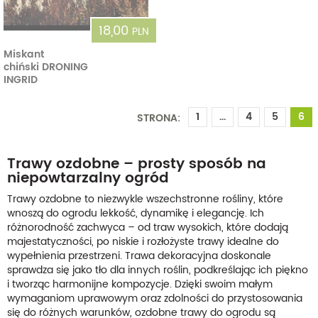
18,00
PLN
Miskant
chiński DRONING
INGRID
1
...
4
5
6
STRONA:
Trawy ozdobne – prosty sposób na
niepowtarzalny ogród
Trawy ozdobne to niezwykle wszechstronne rośliny, które
wnoszą do ogrodu lekkość, dynamikę i elegancję. Ich
różnorodność zachwyca – od traw wysokich, które dodają
majestatyczności, po niskie i rozłożyste trawy idealne do
wypełnienia przestrzeni. Trawa dekoracyjna doskonale
sprawdza się jako tło dla innych roślin, podkreślając ich piękno
i tworząc harmonijne kompozycje. Dzięki swoim małym
wymaganiom uprawowym oraz zdolności do przystosowania
się do różnych warunków, ozdobne trawy do ogrodu są