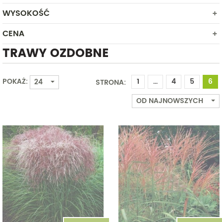
MAJ
PÓŁCIEŃ
LIPIEC
WYSOKOŚĆ
ROŚLINA W POJEMNIKU
CZERWIEC
SŁONECZNE
SIERPIEŃ
LIPIEC
CENA
Od
Do
WRZESIEŃ
SIERPIEŃ
TRAWY OZDOBNE
PAŹDZIERNIK
Od
Do
WRZESIEŃ
LISTOPAD
PAŹDZIERNIK
GRUDZIEŃ
POKAŻ:
1
...
4
5
6
24
STRONA:
LISTOPAD
GRUDZIEŃ
OD NAJNOWSZYCH