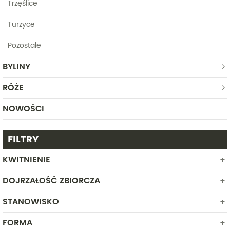
Trzęślice
Turzyce
Pozostałe
BYLINY
RÓŻE
NOWOŚCI
FILTRY
KWITNIENIE
DOJRZAŁOŚĆ ZBIORCZA
MARZEC
KWIECIEŃ
STANOWISKO
MARZEC
MAJ
KWIECIEŃ
FORMA
CIEŃ
CZERWIEC