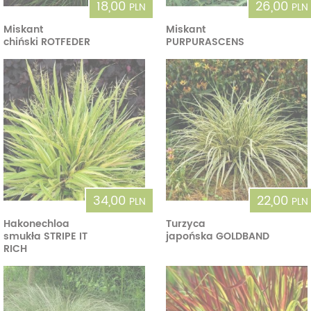
18,00
26,00
PLN
PLN
Miskant
Miskant
chiński ROTFEDER
PURPURASCENS
34,00
22,00
PLN
PLN
Hakonechloa
Turzyca
smukła STRIPE IT
japońska GOLDBAND
RICH