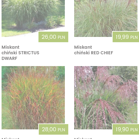
26,00
19,99
PLN
PLN
Miskant
Miskant
chiński STRICTUS
chiński RED CHIEF
DWARF
28,00
19,90
PLN
PLN