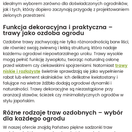
idealnym wyborem zarówno dla doświadczonych ogrodników,
jak i tych, którzy dopiero zaczynają przygodę z projektowaniem
zielonych przestrzeni.
Funkcja dekoracyjna i praktyczna –
trawy jako ozdoba ogrodu
Ozdobne trawy zachwycają nie tylko różnorodnością barw liści,
ale również swoją zwiewną i lekką strukturą, która nadaje
każdemu ogrodowi niepowtarzalnego uroku. Trawy wysokie
mogą pełnić funkcję żywopłotu, tworząc naturalną osłonę
przed wiatrem czy ciekawskimi spojrzeniami. Natomiast
trawy
niskie i rozłożyste
świetnie sprawdzają się jako wypełnienie
rabat lub element skalniaków. Ich delikatne kwiatostany i
falujące na wietrze źdźbła dodają ogrodowi dynamiki i
naturalności. Trawy dekoracyjne są niezastąpione przy
aranżacji stawów, ścieżek czy minimalistycznych ogrodów w
stylu japońskim.
Różne rodzaje traw ozdobnych – wybór
dla każdego ogrodu
W naszej ofercie znajdą Państwo piękne sadzonki traw