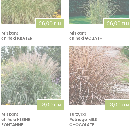
26,00
26,00
PLN
PLN
Miskant
Miskant
chiński KRATER
chiński GOLIATH
18,00
13,00
PLN
PLN
Miskant
Turzyca
chiński KLEINE
Petriego MILK
FONTANNE
CHOCOLATE