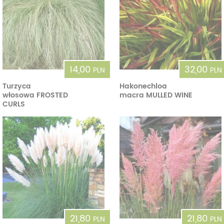
14,00
32,00
PLN
PLN
Turzyca
Hakonechloa
włosowa FROSTED
macra MULLED WINE
CURLS
21,80
21,80
PLN
PLN