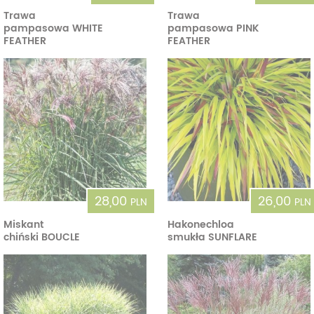
Trawa
Trawa
pampasowa WHITE
pampasowa PINK
FEATHER
FEATHER
28,00
26,00
PLN
PLN
Miskant
Hakonechloa
chiński BOUCLE
smukła SUNFLARE