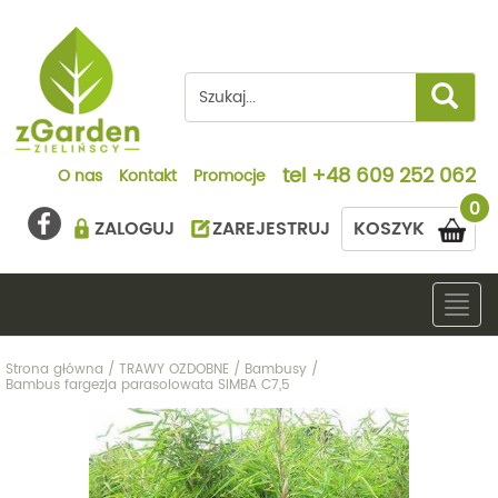
tel
+48 609 252 062
O nas
Kontakt
Promocje
0
ZALOGUJ
ZAREJESTRUJ
KOSZYK
Togg
navig
Strona główna
/
TRAWY OZDOBNE
/
Bambusy
/
Bambus fargezja parasolowata SIMBA C7,5