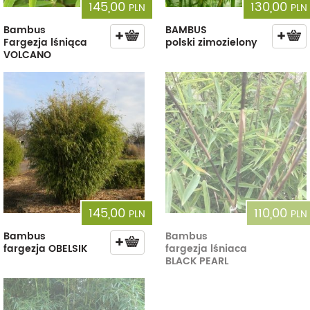
145,00
130,00
PLN
PLN
Bambus
BAMBUS
Fargezja lśniąca
polski zimozielony
VOLCANO
145,00
110,00
PLN
PLN
Bambus
Bambus
fargezja OBELSIK
fargezja lśniaca
BLACK PEARL