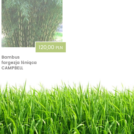
120,00
PLN
Bambus
fargezja lśniąca
CAMPBELL