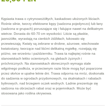
Kępiasta trawa o cytrynowożółtych, kaskadowo ułożonych liściach.
Rośnie silnie, tworzy efektowne kępy (sadzona pojedynczo) lub łany
(sadzona w grupach) poruszające się i falujące nawet na delikatnym
wietrze. Dorasta do 60-70 cm wysokości. Liście są płaskie,
jasnożółte, wyrastają na cienkich źdźbłach, łukowato się
przewieszają. Kwiaty są zebrane w drobne, ażurowe, wiechowate
kwiatostany, tworzące nad liśćmi delikatną mgiełkę, rozwijają się
późno, we wrześniu i październiku. Trawa ta najlepiej rośnie na
stanowiskach lekko ocienionych, na glebach żyznych i
próchnicznych. Na stanowiskach słonecznych wymaga stale
wilgotnego podłoża, w przeciwnym razie liście mogą być poparzone
przez słońce w upalne letnie dni. Trawa odporna na mróz, doskonała
do sadzenia w ogrodach przydomowych, na skalniakach i rabatach
bylinowych, nad brzegiem oczek wodnych. Ładnie prezentuje się
sadzona na obrzeżach rabat oraz w pojemnikach. Może być
stosowana jako roślina okrywowa.