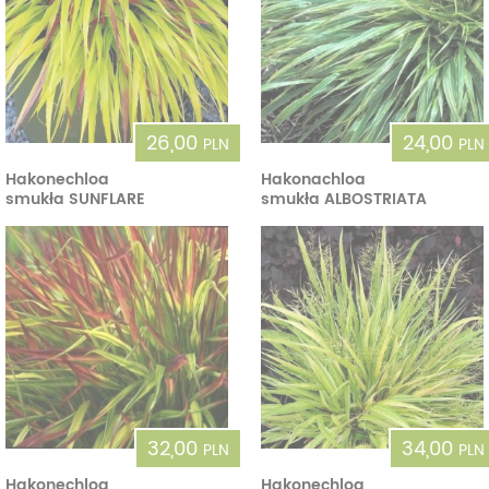
26,00
24,00
PLN
PLN
Hakonechloa
Hakonachloa
smukła SUNFLARE
smukła ALBOSTRIATA
32,00
34,00
PLN
PLN
Hakonechloa
Hakonechloa