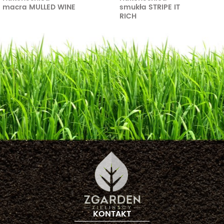
macra MULLED WINE
smukła STRIPE IT
RICH
KONTAKT