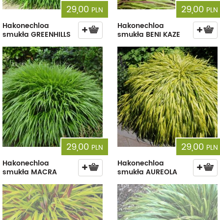
29,00
29,00
PLN
PLN
Hakonechloa
Hakonechloa
smukła GREENHILLS
smukła BENI KAZE
29,00
29,00
PLN
PLN
Hakonechloa
Hakonechloa
smukła MACRA
smukła AUREOLA