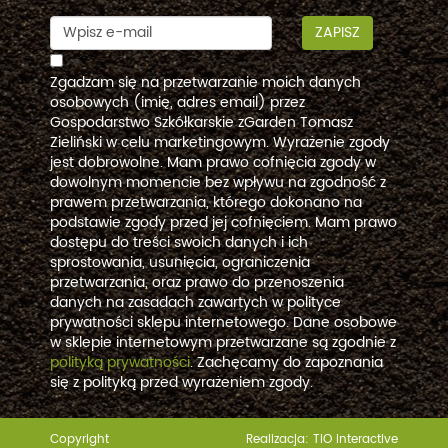
ZAPISZ
Zgadzam się na przetwarzanie moich danych
osobowych (imię, adres email) przez
Gospodarstwo Szkółkarskie zGarden Tomasz
Zieliński w celu marketingowym. Wyrażenie zgody
jest dobrowolne. Mam prawo cofnięcia zgody w
dowolnym momencie bez wpływu na zgodność z
prawem przetwarzania, którego dokonano na
podstawie zgody przed jej cofnięciem. Mam prawo
dostępu do treści swoich danych i ich
sprostowania, usunięcia, ograniczenia
przetwarzania, oraz prawo do przenoszenia
danych na zasadach zawartych w polityce
prywatności sklepu internetowego. Dane osobowe
w sklepie internetowym przetwarzane są zgodnie z
polityką prywatności
. Zachęcamy do zapoznania
się z polityką przed wyrażeniem zgody.
Copyright
Realizacja:
TiO interactive