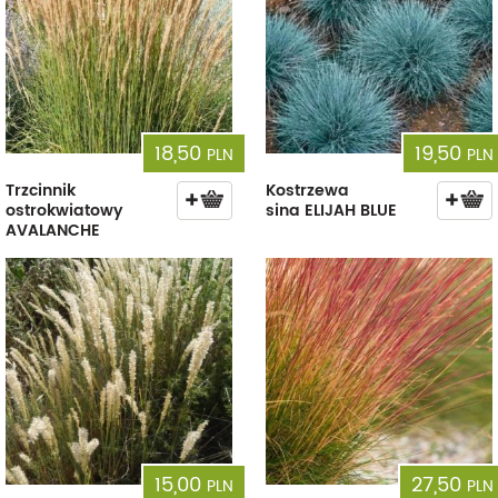
18,50
19,50
PLN
PLN
Trzcinnik
Kostrzewa
ostrokwiatowy
sina ELIJAH BLUE
AVALANCHE
15,00
27,50
PLN
PLN