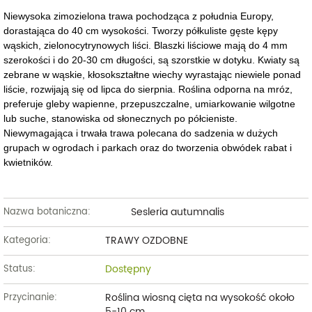
Niewysoka zimozielona trawa pochodząca z południa Europy,
dorastająca do 40 cm wysokości. Tworzy półkuliste gęste kępy
wąskich, zielonocytrynowych liści. Blaszki liściowe mają do 4 mm
szerokości i do 20-30 cm długości, są szorstkie w dotyku. Kwiaty są
zebrane w wąskie, kłosokształtne wiechy wyrastając niewiele ponad
liście, rozwijają się od lipca do sierpnia. Roślina odporna na mróz,
preferuje gleby wapienne, przepuszczalne, umiarkowanie wilgotne
lub suche, stanowiska od słonecznych po półcieniste.
Niewymagająca i trwała trawa polecana do sadzenia w dużych
grupach w ogrodach i parkach oraz do tworzenia obwódek rabat i
kwietników.
Sesleria autumnalis
Nazwa botaniczna:
TRAWY OZDOBNE
Kategoria:
Dostępny
Status:
Roślina wiosną cięta na wysokość około
Przycinanie:
5-10 cm