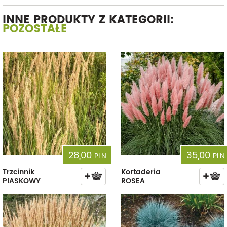
INNE PRODUKTY Z KATEGORII:
POZOSTAŁE
28,00
35,00
PLN
PLN
Trzcinnik
Kortaderia
PIASKOWY
ROSEA