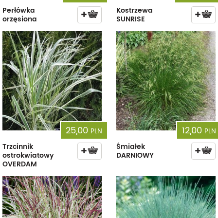
Perłówka
Kostrzewa
orzęsiona
SUNRISE
25,00
12,00
PLN
PLN
Trzcinnik
Śmiałek
ostrokwiatowy
DARNIOWY
OVERDAM