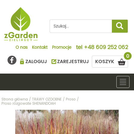
tel
+48 609 252 062
O nas
Kontakt
Promocje
0
ZALOGUJ
ZAREJESTRUJ
KOSZYK
Togg
navig
Strona główna
/
TRAWY OZDOBNE
/
Proso
/
Proso rózgowate SHENANDOAH