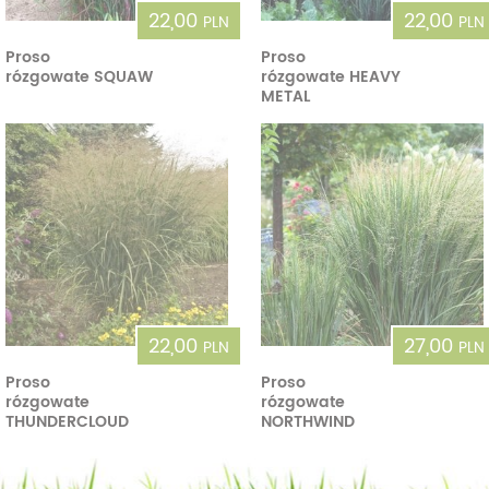
22,00
22,00
PLN
PLN
Proso
Proso
rózgowate SQUAW
rózgowate HEAVY
METAL
22,00
27,00
PLN
PLN
Proso
Proso
rózgowate
rózgowate
THUNDERCLOUD
NORTHWIND