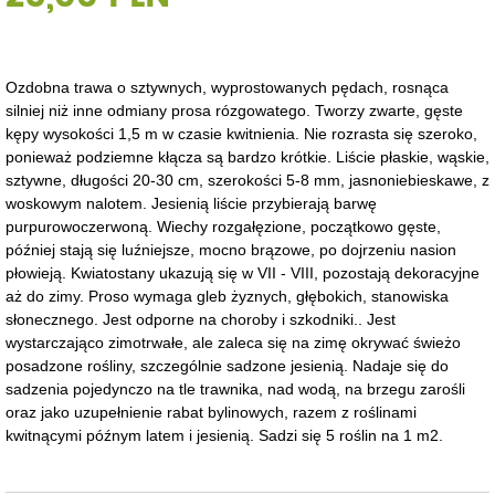
Ozdobna trawa o sztywnych, wyprostowanych pędach, rosnąca
silniej niż inne odmiany prosa rózgowatego. Tworzy zwarte, gęste
kępy wysokości 1,5 m w czasie kwitnienia. Nie rozrasta się szeroko,
ponieważ podziemne kłącza są bardzo krótkie. Liście płaskie, wąskie,
sztywne, długości 20-30 cm, szerokości 5-8 mm, jasnoniebieskawe, z
woskowym nalotem. Jesienią liście przybierają barwę
purpurowoczerwoną. Wiechy rozgałęzione, początkowo gęste,
później stają się luźniejsze, mocno brązowe, po dojrzeniu nasion
płowieją. Kwiatostany ukazują się w VII - VIII, pozostają dekoracyjne
aż do zimy. Proso wymaga gleb żyznych, głębokich, stanowiska
słonecznego. Jest odporne na choroby i szkodniki.. Jest
wystarczająco zimotrwałe, ale zaleca się na zimę okrywać świeżo
posadzone rośliny, szczególnie sadzone jesienią. Nadaje się do
sadzenia pojedynczo na tle trawnika, nad wodą, na brzegu zarośli
oraz jako uzupełnienie rabat bylinowych, razem z roślinami
kwitnącymi późnym latem i jesienią. Sadzi się 5 roślin na 1 m2.