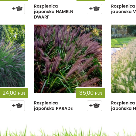
Rozplenica
Rozplenica
japońska HAMELN
japońska 
DWARF
24,00
35,00
PLN
PLN
Rozplenica
Rozplenica
japońska PARADE
japońska 