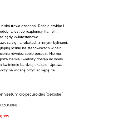
cherznice
Dzielżany
ciorniki
Floksy
wonie
Funkie
o niska trawa ozdobna. Rośnie szybko i
Podobna jest do rozplenicy Hameln,
ącza
Goryczki
łte pędy kwiatostanowe.
rawdza się na rabatach z innymi bylinami.
wojniki - Clematisy
Hiacynty
jlepiej rośnie na stanowiskach w pełni
cieniu również sobie poradzi. Nie ma
żaneczniki
Jeżówki
psza ziemia i większy dostęp do wody
 a kwitnienie bardziej okazałe. Uprawa
uły i tawułki
Juki
arczy na wiosnę przyciąć kępę na
sterie
rnowce
ennisetum alopecuroides 'Gelbstiel'
zostałe
 OZDOBNE
tępny