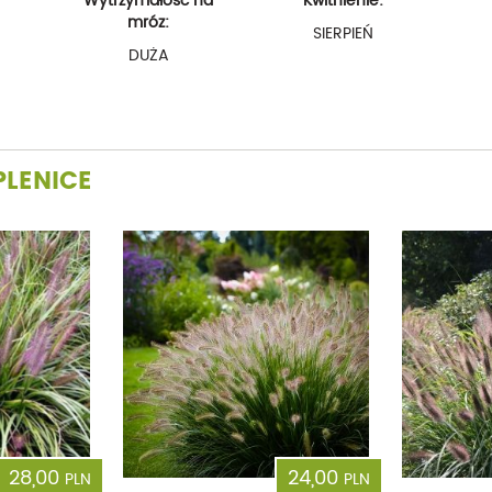
Wytrzymałość na
Kwitnienie:
mróz:
SIERPIEŃ
DUŻA
PLENICE
28,00
24,00
PLN
PLN