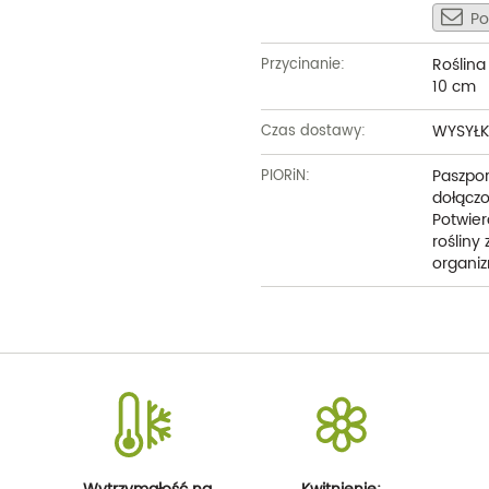
Po
Roślina
Przycinanie:
10 cm
WYSYŁK
Czas dostawy:
Paszpor
PIORiN:
dołączo
Potwier
rośliny
organiz