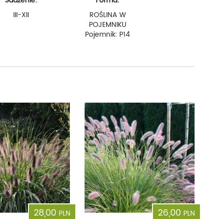
Sadzenie:
Forma:
III-XII
ROŚLINA W
POJEMNIKU
Pojemnik: P14
28,00
26,00
PLN
PLN