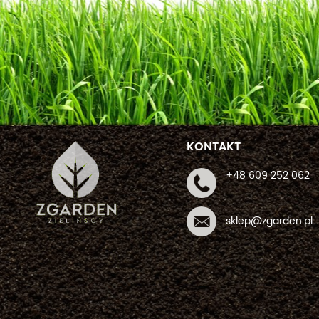
KONTAKT
+48 609 252 062
sklep@zgarden.pl