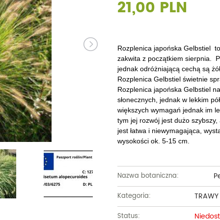
21,00 PLN
Dęby
Truskawki i poziomki
Derenie
Wiązy
Pę
Glediczje
Winogrona
Forsycje
Wierzby
Pię
Głogi
Żurawiny
Hibiskusy
Wiśnie ozdobne
Pi
Rozplenica japońska Gelbstiel t
zakwita z początkiem sierpnia. 
Graby
Pozostałe
Hortensje
Złotokapy
Pn
jednak odróżniającą cechą są żó
Rozplenica Gelbstiel świetnie sp
Jabłonie ozdobne
Irgi
Pozostałe
Po
Rozplenica japońska Gelbstiel na
słonecznych, jednak w lekkim pół
Jarzębiny i jarząby
Jaśminowce
Ró
większych wymagań jednak im le
tym jej rozwój jest dużo szybszy,
Kasztanowce
Kaliny
Taw
jest łatwa i niewymagająca, wyst
wysokości ok. 5-15 cm.
Kalmie
Wi
Krzewuszki
Ża
P
Nazwa botaniczna:
Po
TRAWY
Kategoria:
Niedos
Status: