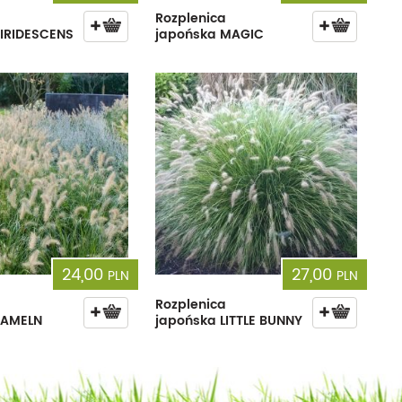
Rozplenica
VIRIDESCENS
japońska MAGIC
24,00
27,00
PLN
PLN
Rozplenica
HAMELN
japońska LITTLE BUNNY