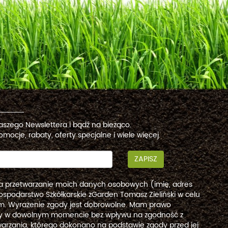
naszego Newslettera i bądź na bieżąco.
omocje, rabaty, oferty specjalne i wiele więcej.
ZAPISZ
a przetwarzanie moich danych osobowych (imię, adres
ospodarstwo Szkółkarskie zGarden Tomasz Zieliński w celu
. Wyrażenie zgody jest dobrowolne. Mam prawo
dy w dowolnym momencie bez wpływu na zgodność z
arzania, którego dokonano na podstawie zgody przed jej