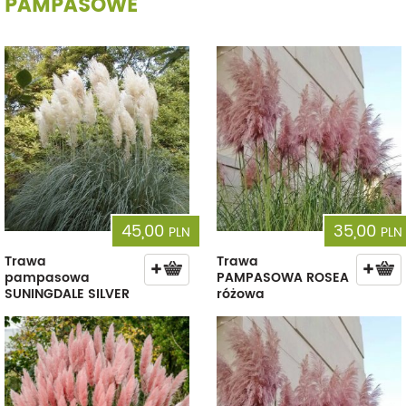
PAMPASOWE
45,00
35,00
PLN
PLN
Trawa
Trawa
pampasowa
PAMPASOWA ROSEA
SUNINGDALE SILVER
różowa