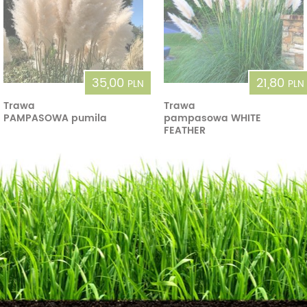
35,00
21,80
PLN
PLN
Trawa
Trawa
PAMPASOWA pumila
pampasowa WHITE
FEATHER