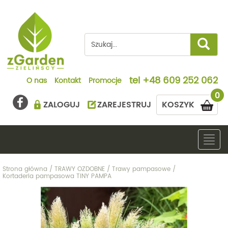
tel
+48 609 252 062
O nas
Kontakt
Promocje
0
ZALOGUJ
ZAREJESTRUJ
KOSZYK
Togg
navig
Strona główna
/
TRAWY OZDOBNE
/
Trawy pampasowe
/
Kortaderia pampasowa TINY PAMPA