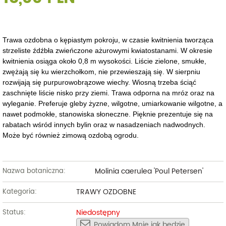
Trawa ozdobna o kępiastym pokroju, w czasie kwitnienia tworząca
strzeliste źdźbła zwieńczone ażurowymi kwiatostanami. W okresie
kwitnienia osiąga około 0,8 m wysokości. Liście zielone, smukłe,
zwężają się ku wierzchołkom, nie przewieszają się. W sierpniu
rozwijają się purpurowobrązowe wiechy. Wiosną trzeba ściąć
zaschnięte liście nisko przy ziemi. Trawa odporna na mróz oraz na
wyleganie. Preferuje gleby żyzne, wilgotne, umiarkowanie wilgotne, a
nawet podmokłe, stanowiska słoneczne. Pięknie prezentuje się na
rabatach wśród innych bylin oraz w nasadzeniach nadwodnych.
Może być również zimową ozdobą ogrodu.
Molinia caerulea 'Poul Petersen'
Nazwa botaniczna:
TRAWY OZDOBNE
Kategoria:
Niedostępny
Status:
Powiadom Mnie jak będzie