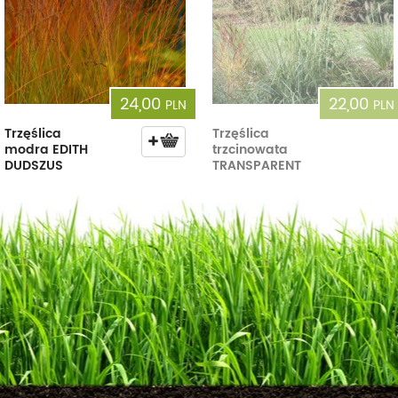
24,00
22,00
PLN
PLN
Trzęślica
Trzęślica
modra EDITH
trzcinowata
DUDSZUS
TRANSPARENT