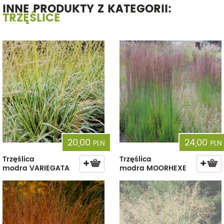
INNE PRODUKTY Z KATEGORII:
TRZĘŚLICE
20,00
24,00
PLN
PLN
Trzęślica
Trzęślica
modra VARIEGATA
modra MOORHEXE