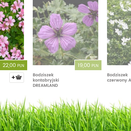
22,00
19,00
PLN
PLN
Bodziszek
Bodziszek
kontabryjski
czerwony 
DREAMLAND