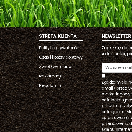
STREFA KLIENTA
NEWSLETTER
Polityka prywatności
Zapisz się do 
Aktualności, pr
Czas i koszty dostawy
Zwrot/wymiana
Reklamacje
Zgadzam się n
Regulamin
email) przez G
marketingowym
cofnięcia zgo
prawem przetw
cofnięciem. Ma
sprostowania, 
przenoszenia 
sklepu intern