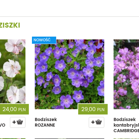
ISZKI
NOWOŚĆ
24,00
29,00
PLN
PLN
Bodziszek
Bodziszek
OVO
ROZANNE
kantabryjs
CAMBRIDG