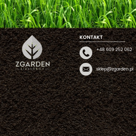
KONTAKT
+48 609 252 062
sklep@zgarden.pl