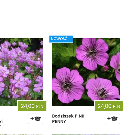
NOWOŚĆ
24,00
24,00
PLN
PLN
Bodziszek PINK
ki
PENNY
E