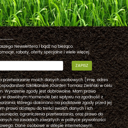
naszego Newslettera i bądź na bieżąco.
omocje, rabaty, oferty specjalne i wiele więcej.
ZAPISZ
a przetwarzanie moich danych osobowych (imię, adres
ospodarstwo Szkółkarskie zGarden Tomasz Zieliński w celu
. Wyrażenie zgody jest dobrowolne. Mam prawo
dy w dowolnym momencie bez wpływu na zgodność z
arzania, którego dokonano na podstawie zgody przed jej
m prawo dostępu do treści swoich danych i ich
usunięcia, ograniczenia przetwarzania, oraz prawo do
danych na zasadach zawartych w polityce prywatności
etowego. Dane osobowe w sklepie internetowym