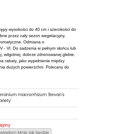
cherznice
Dzielżany
ciorniki
Floksy
wonie
Funkie
kępy wysokości do 40 cm i szerokości do
obne przez cały sezon wegetacyjny,
ącza
Goryczki
 aromatyczne. Odmiana o
 - VI. Do sadzenia w pełnym słońcu lub
wojniki - Clematisy
Hiacynty
j, wilgotnej, dobrze zdrenowanej glebie.
na rabaty, jako wypełnienie między
żaneczniki
Jeżówki
ania dużych powierzchni. Polecany do
uły i tawułki
Juki
sterie
eranium macrorrhizum 'Bevan's
rnowce
riety'
zostałe
tępny
wiadom Mnie jak będzie