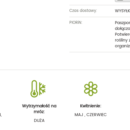
WYSYŁK
Czas dostawy:
Paszpor
PIORiN:
dołączo
Potwier
rośliny
organiz
Wytrzymałość na
Kwitnienie:
mróz:
,
MAJ , CZERWIEC
DUŻA