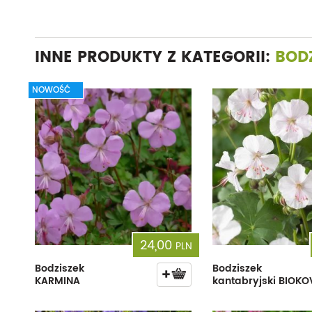
INNE PRODUKTY Z KATEGORII:
BODZ
NOWOŚĆ
24,00
PLN
Bodziszek
Bodziszek
KARMINA
kantabryjski BIOK