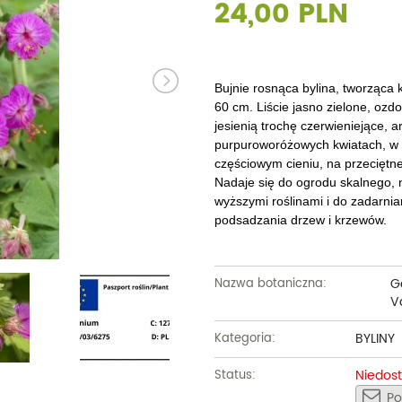
24,00 PLN
Dęby
Truskawki i poziomki
Derenie
Wiązy
Pę
Glediczje
Winogrona
Forsycje
Wierzby
Pię
Głogi
Żurawiny
Hibiskusy
Wiśnie ozdobne
Pi
Bujnie rosnąca bylina, tworząca 
60 cm. Liście jasno zielone, ozd
Graby
Pozostałe
Hortensje
Złotokapy
Pn
jesienią trochę czerwieniejące,
purpuroworóżowych kwiatach, w V
Jabłonie ozdobne
Irgi
Pozostałe
Po
częściowym cieniu, na przeciętne
Nadaje się do ogrodu skalnego, 
Jarzębiny i jarząby
Jaśminowce
Ró
wyższymi roślinami i do zadarni
podsadzania drzew i krzewów.
Kasztanowce
Kaliny
Taw
Kalmie
Wi
G
Nazwa botaniczna:
Krzewuszki
Ża
Va
Po
BYLINY
Kategoria:
Niedos
Status:
Po