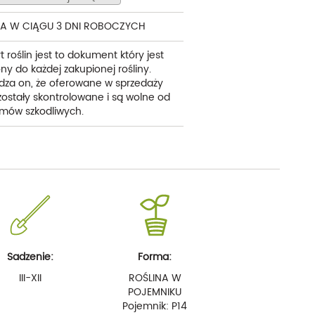
A W CIĄGU 3 DNI ROBOCZYCH
t roślin jest to dokument który jest
ny do każdej zakupionej rośliny.
dza on, że oferowane w sprzedaży
 zostały skontrolowane i są wolne od
mów szkodliwych.
Sadzenie:
Forma:
III-XII
ROŚLINA W
POJEMNIKU
Pojemnik: P14