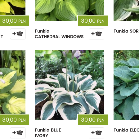
30,00
30,00
PLN
PLN
Funkia
Funkia SOR
ST
CATHEDRAL WINDOWS
30,00
30,00
PLN
PLN
Funkia BLUE
Funkia ELE
IVORY