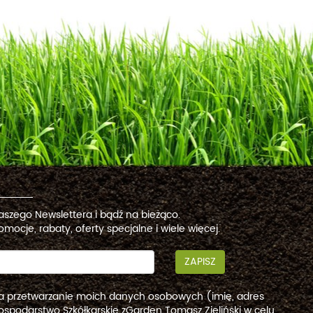
naszego Newslettera i bądź na bieżąco.
omocje, rabaty, oferty specjalne i wiele więcej.
ZAPISZ
a przetwarzanie moich danych osobowych (imię, adres
ospodarstwo Szkółkarskie zGarden Tomasz Zieliński w celu