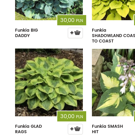
30,00
PLN
Funkia BIG
Funkia
DADDY
SHADOWLAND COA
TO COAST
30,00
PLN
Funkia GLAD
Funkia SMASH
RAGS
HIT