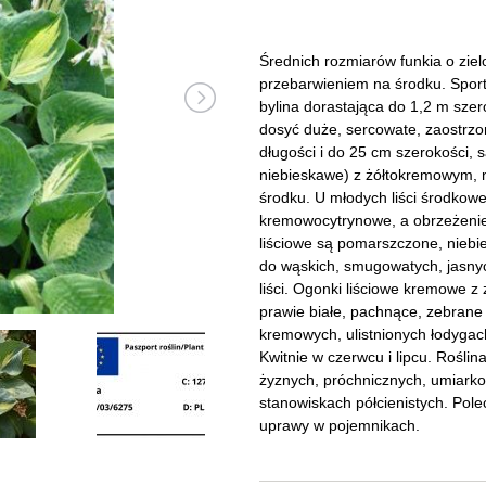
Dęby
Truskawki i poziomki
Derenie
Wiązy
Pę
Glediczje
Winogrona
Forsycje
Wierzby
Pię
Średnich rozmiarów funkia o zie
przebarwieniem na środku. Sport
Głogi
Żurawiny
Hibiskusy
Wiśnie ozdobne
Pi
bylina dorastająca do 1,2 m szer
dosyć duże, sercowate, zaostrzo
Graby
Pozostałe
Hortensje
Złotokapy
Pn
długości i do 25 cm szerokości, 
niebieskawe) z żółtokremowym, 
Jabłonie ozdobne
Irgi
Pozostałe
Po
środku. U młodych liści środkowe
kremowocytrynowe, a obrzeżenie j
Jarzębiny i jarząby
Jaśminowce
Ró
liściowe są pomarszczone, nieb
do wąskich, smugowatych, jasny
Kasztanowce
Kaliny
Taw
liści. Ogonki liściowe kremowe 
prawie białe, pachnące, zebrane
Kalmie
Wi
kremowych, ulistnionych łodygac
Kwitnie w czerwcu i lipcu. Rośli
Krzewuszki
Ża
żyznych, próchnicznych, umiarko
stanowiskach półcienistych. Pol
Po
uprawy w pojemnikach.