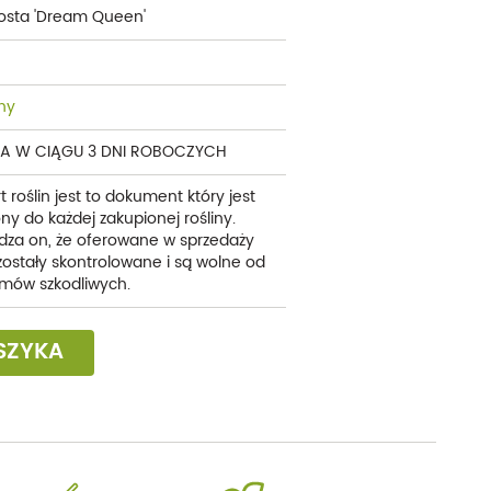
osta 'Dream Queen'
ny
A W CIĄGU 3 DNI ROBOCZYCH
t roślin jest to dokument który jest
ny do każdej zakupionej rośliny.
dza on, że oferowane w sprzedaży
 zostały skontrolowane i są wolne od
mów szkodliwych.
SZYKA