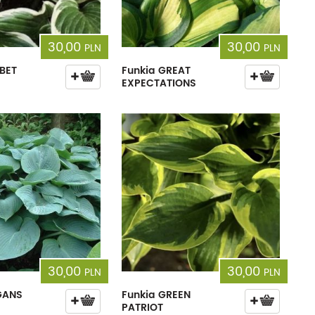
30,00
30,00
PLN
PLN
BET
Funkia GREAT
EXPECTATIONS
30,00
30,00
PLN
PLN
GANS
Funkia GREEN
PATRIOT