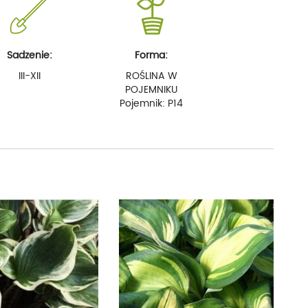
Sadzenie:
Forma:
III-XII
ROŚLINA W
POJEMNIKU
Pojemnik: P14