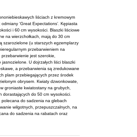
cherznice
Dzielżany
ciorniki
Floksy
lononiebieskawych liściach z kremowym
 odmiany ‘Great Expectations’. Kępiasta
wonie
Funkie
okości i 60 cm wysokości. Blaszki liściowe
ne na wierzchołkach, mają do 30 cm
ącza
Goryczki
są szarozielone (u starszych egzemplarzy
nieregularnym przebarwieniem na
wojniki - Clematisy
Hiacynty
 przebarwienie jest szerokie,
asnozielone. U dojrzałych liści blaszki
żaneczniki
Jeżówki
ieskawe, a przebarwienia są zredukowane
ch plam przebiegających przez środek
uły i tawułki
Juki
z zielonym obrysem. Kwiaty dzwonkowate,
 w groniaste kwiatostany na grubych,
sterie
h dorastających do 50 cm wysokości.
na polecana do sadzenia na glebach
rnowce
wanie wilgotnych, przepuszczalnych, na
ecana do sadzenia na rabatach oraz
zostałe