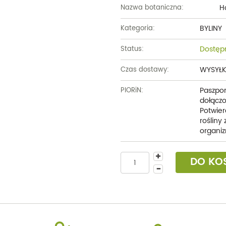
H
Nazwa botaniczna:
BYLINY
Kategoria:
Dostęp
Status:
WYSYŁK
Czas dostawy:
Paszpor
PIORiN:
dołączo
Potwier
rośliny
organiz
DO KO