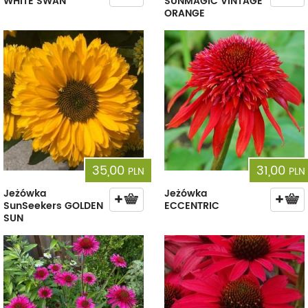
WHITE SWAN
SUNMAGIC VINTAGE
ORANGE
35,00
31,00
PLN
PLN
Jeżówka
Jeżówka
SunSeekers GOLDEN
ECCENTRIC
SUN