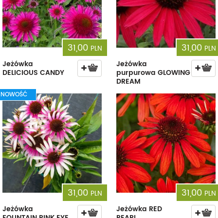
31,00
31,00
PLN
PLN
Jeżówka
Jeżówka
DELICIOUS CANDY
purpurowa GLOWING
DREAM
NOWOŚĆ
31,00
31,00
PLN
PLN
Jeżówka
Jeżówka RED
FOUNTAIN PINK EYE
PEARL