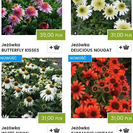
35,00
31,00
PLN
PLN
Jeżówka
Jeżówka
BUTTERFLY KISSES
DELICIOUS NOUGAT
NOWOŚĆ
NOWOŚĆ
31,00
31,00
PLN
PLN
Jeżówka
Jeżówka