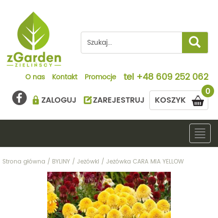
tel
+48 609 252 062
O nas
Kontakt
Promocje
0
ZALOGUJ
ZAREJESTRUJ
KOSZYK
Togg
navig
Strona główna
/
BYLINY
/
Jeżówki
/
Jeżówka CARA MIA YELLOW