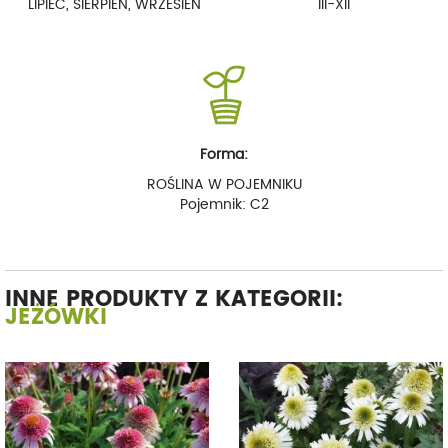
LIPIEC, SIERPIEŃ, WRZESIEŃ
III-XII
Forma:
ROŚLINA W POJEMNIKU
Pojemnik: C2
INNE PRODUKTY Z KATEGORII:
JEŻÓWKI