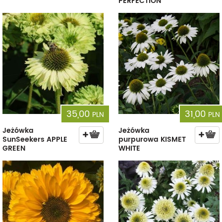
PERFECTION
35,00
31,00
PLN
PLN
Jeżówka
Jeżówka
SunSeekers APPLE
purpurowa KISMET
GREEN
WHITE