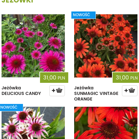
JEŻÓWKI
NOWOŚĆ
31,00
31,00
PLN
PLN
Jeżówka
Jeżówka
DELICIOUS CANDY
SUNMAGIC VINTAGE
ORANGE
NOWOŚĆ