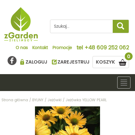
tel
+48 609 252 062
O nas
Kontakt
Promocje
0
ZALOGUJ
ZAREJESTRUJ
KOSZYK
Togg
navig
Strona główna
/
BYLINY
/
Jeżówki
/
Jeżówka YELLOW PEARL