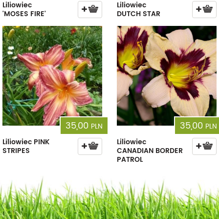
Liliowiec
Liliowiec
'MOSES FIRE'
DUTCH STAR
35,00
35,00
PLN
PLN
Liliowiec PINK
Liliowiec
STRIPES
CANADIAN BORDER
PATROL