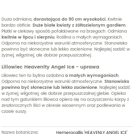
Duża odmiana,
dorastająca do 90 cm wysokości.
Kwitnie
bardzo obficie.
Duże białe kwiaty z żółtozielonym gardłem
.
Płatki w ciekawy sposób pofałdowane na brzegach. Odmiana
kwitnie w lipcu i sierpniu
. Roślina o małych wymaganiach.
Odporna na niekorzystne warunki atmosferyczne. Stanowisko
powinno być słoneczne lub lekko zacienione. Najlepiej sadzić w
żyznej, wilgotnej, ale dobrze przepuszczalnej.
Liliowiec Heavenlty Angel Ice - uprawa
Liliowiec ten to bylina ozdobna
o małych wymaganiach
.
Odporna na niekorzystne warunki atmosferyczne.
Stanowisko
powinno być słoneczne lub lekko zacienione
. Najlepiej sadzić
w żyznej, wilgotnej, ale dobrze przepuszczalnej glebie. Opieka
nad tym gatunkiem liliowca opiera się na oczyszczeniu karpy z
zeszłorocznych liści w okresie wiosennym oraz podlewania w
czasie suszy.
Hemerocallis 'HEAVENLY ANGEL ICE'
Nazwa botaniczna: