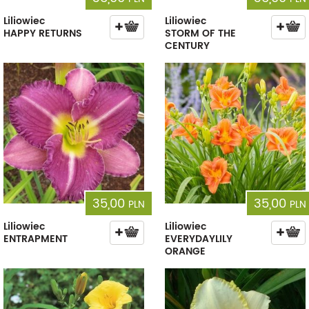
Liliowiec
Liliowiec
HAPPY RETURNS
STORM OF THE
CENTURY
35,00
35,00
PLN
PLN
Liliowiec
Liliowiec
ENTRAPMENT
EVERYDAYLILY
ORANGE