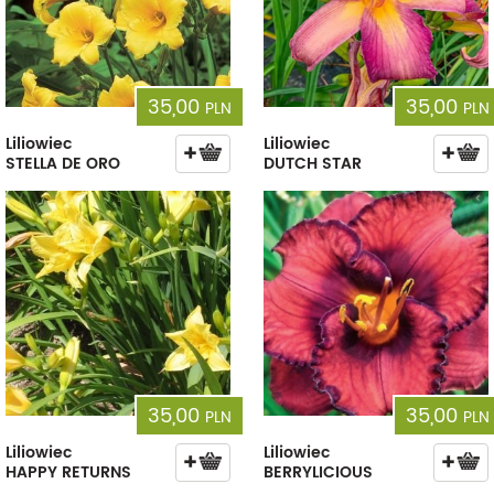
35,00
35,00
PLN
PLN
Liliowiec
Liliowiec
STELLA DE ORO
DUTCH STAR
35,00
35,00
PLN
PLN
Liliowiec
Liliowiec
HAPPY RETURNS
BERRYLICIOUS