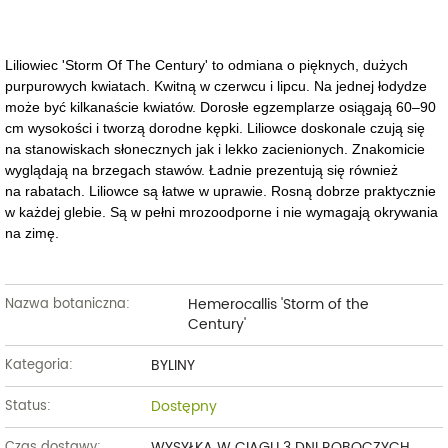
Liliowiec 'Storm Of The Century' to odmiana o pięknych, dużych
purpurowych kwiatach. Kwitną w czerwcu i lipcu. Na jednej łodydze
może być kilkanaście kwiatów. Dorosłe egzemplarze osiągają 60–90
cm wysokości i tworzą dorodne kępki. Liliowce doskonale czują się
na stanowiskach słonecznych jak i lekko zacienionych. Znakomicie
wyglądają na brzegach stawów. Ładnie prezentują się również
na rabatach. Liliowce są łatwe w uprawie. Rosną dobrze praktycznie
w każdej glebie. Są w pełni mrozoodporne i nie wymagają okrywania
na zimę.
Hemerocallis 'Storm of the
Nazwa botaniczna:
Century'
BYLINY
Kategoria:
Dostępny
Status:
WYSYŁKA W CIĄGU 3 DNI ROBOCZYCH
Czas dostawy: