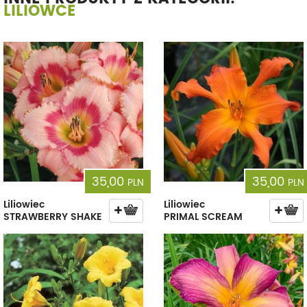
LILIOWCE
35,00
35,00
PLN
PLN
Liliowiec
Liliowiec
STRAWBERRY SHAKE
PRIMAL SCREAM