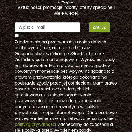
bieżąco.
Aktualności, promocje, rabaty, oferty specjalne i
wiele więcej.
ZAPISZ
Zgadzam się na przetwarzanie moich danych
osobowych (imię, adres email) przez
Gospodarstwo Szkółkarskie zGarden Tomasz
Zieliński w celu marketingowym. Wyrażenie zgody
jest dobrowolne. Mam prawo cofnięcia zgody w
dowolnym momencie bez wpływu na zgodność z
prawem przetwarzania, którego dokonano na
podstawie zgody przed jej cofnięciem. Mam prawo
dostępu do treści swoich danych i ich
sprostowania, usunięcia, ograniczenia
przetwarzania, oraz prawo do przenoszenia
danych na zasadach zawartych w polityce
prywatności sklepu internetowego. Dane osobowe
w sklepie internetowym przetwarzane są zgodnie z
polityką prywatności
. Zachęcamy do zapoznania
się z polityką przed wyrażeniem zgody.