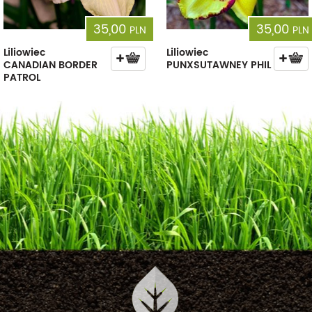
35,00
35,00
PLN
PLN
Liliowiec
Liliowiec
CANADIAN BORDER
PUNXSUTAWNEY PHIL
PATROL