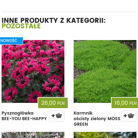
INNE PRODUKTY Z KATEGORII:
POZOSTAŁE
NOWOŚĆ
26,00
16,00
PLN
PLN
Pysznogłówka
Karmnik
BEE-YOU BEE-HAPPY
ościsty zielony MOSS
GREEN