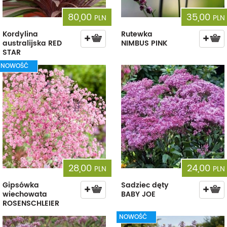
80,00
35,00
PLN
PLN
Kordylina
Rutewka
australijska RED
NIMBUS PINK
STAR
NOWOŚĆ
28,00
24,00
PLN
PLN
Gipsówka
Sadziec dęty
wiechowata
BABY JOE
ROSENSCHLEIER
NOWOŚĆ