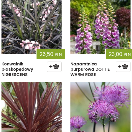
26,50
23,00
PLN
PLN
Konwalnik
Naparstnica
płaskopędowy
purpurowa DOTTIE
NIGRESCENS
WARM ROSE