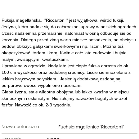
Fuksja magellańska, "Riccartonii" jest wyjątkowa wśród fuksji.
Jedyna, która nadaje się do całorocznej uprawy w polskich ogrodach.
Część nadziemna przemarznie, natomiast wiosną odbuduje się od
korzenia. Dlatego przed zimą warto miejsce posadzenia, po obcięciu
pędów, obłożyć gałązkami świerkowymi i np. liśćmi. Można też
okopczykować torfem i korą. Kwitnie całe lato cudownie i bujnie
małym, zwisającymi kwiatuszkami.
Uprawiana w ogrodzie, kiedy lato jest ciepłe fuksja dorasta do ok.
100 cm wysokości oraz podobnej średnicy. Liście ciemnozielone z
lekkim brązowym połyskiem. Jesienią dodatkową ozdobą są
purpurowe owoce wypełnione nasionami.
Gleba żyzna, stale wilgotna obojętna lub lekko kwaśna w miejscu
słonecznym i osłoniętym. Nie żałujmy nawozów bogatych w azot i
fosfor. Nawozić co ok. 2-3 tygodnie.
Fuchsia mgellanica 'Riccartonii'
Nazwa botaniczna: