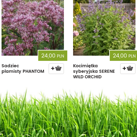
24,00
24,00
PLN
PLN
Sadziec
Kocimiętka
plamisty PHANTOM
syberyjska SERENE
WILD ORCHID