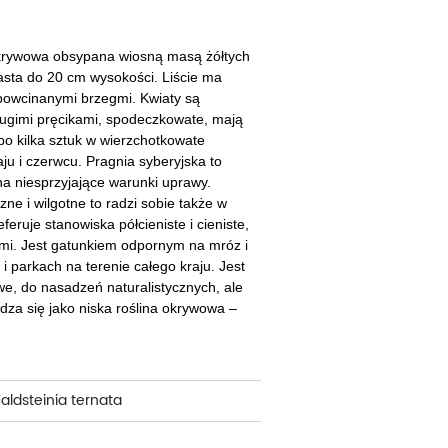
cherznice
Dzielżany
ciorniki
Floksy
okrywowa obsypana wiosną masą żółtych
asta do 20 cm wysokości. Liście ma
wonie
Funkie
 powcinanymi brzegmi. Kwiaty są
 długimi pręcikami, spodeczkowate, mają
ącza
Goryczki
po kilka sztuk w wierzchotkowate
aju i czerwcu. Pragnia syberyjska to
wojniki - Clematisy
Hiacynty
na niesprzyjające warunki uprawy.
ne i wilgotne to radzi sobie także w
żaneczniki
Jeżówki
eruje stanowiska półcieniste i cieniste,
mi. Jest gatunkiem odpornym na mróz i
uły i tawułki
Juki
 parkach na terenie całego kraju. Jest
we, do nasadzeń naturalistycznych, ale
sterie
dza się jako niska roślina okrywowa –
rnowce
zostałe
aldsteinia ternata