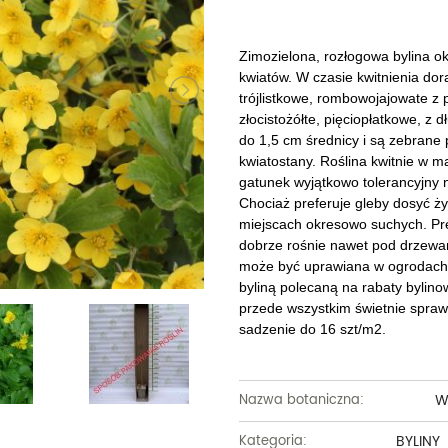
Dęby
Truskawki i poziomki
Derenie
Wiązy
Pę
Glediczje
Winogrona
Forsycje
Wierzby
Pię
Zimozielona, rozłogowa bylina 
kwiatów. W czasie kwitnienia dor
Głogi
Żurawiny
Hibiskusy
Wiśnie ozdobne
Pi
trójlistkowe, rombowojajowate z
złocistożółte, pięciopłatkowe, z
Graby
Pozostałe
Hortensje
Złotokapy
Pn
do 1,5 cm średnicy i są zebrane 
kwiatostany. Roślina kwitnie w m
Jabłonie ozdobne
Irgi
Pozostałe
Po
gatunek wyjątkowo tolerancyjny 
Chociaż preferuje gleby dosyć żyz
Jarzębiny i jarząby
Jaśminowce
Ró
miejscach okresowo suchych. Pref
dobrze rośnie nawet pod drzewa
Kasztanowce
Kaliny
Taw
może być uprawiana w ogrodach i
byliną polecaną na rabaty bylino
Kalmie
Wi
przede wszystkim świetnie spraw
sadzenie do 16 szt/m2.
Krzewuszki
Ża
Po
W
Nazwa botaniczna:
BYLINY
Kategoria: