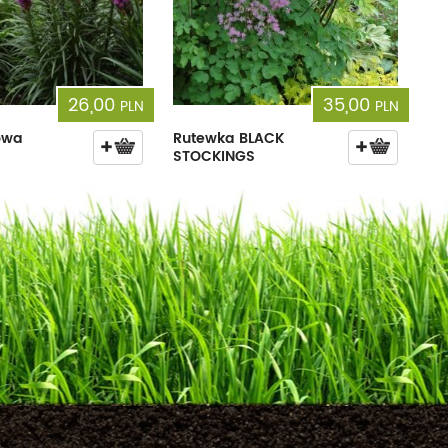
26,00
35,00
PLN
PLN
sowa
Rutewka BLACK
STOCKINGS