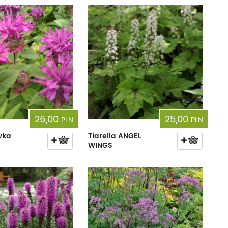
26,00
25,00
PLN
PLN
wka
Tiarella ANGEL
WINGS