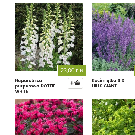
23,00
PLN
Naparstnica
Kocimiętka SIX
purpurowa DOTTIE
HILLS GIANT
WHITE