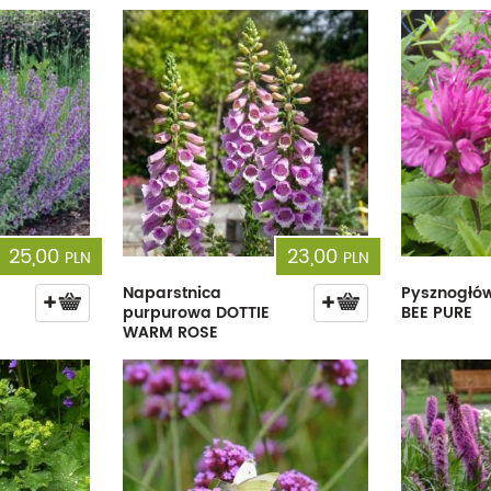
25,00
23,00
PLN
PLN
Naparstnica
Pysznogłó
purpurowa DOTTIE
BEE PURE
WARM ROSE