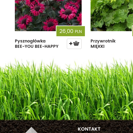
26,00
PLN
Pysznogłówka
Przywrotnik
BEE-YOU BEE-HAPPY
MIĘKKI
KONTAKT