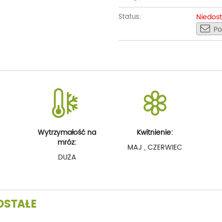
Niedos
Status:
Po
Wytrzymałość na
Kwitnienie:
mróz:
MAJ , CZERWIEC
DUŻA
OSTAŁE