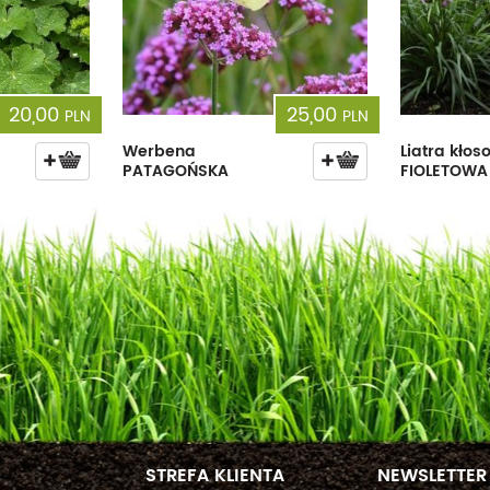
20,00
25,00
PLN
PLN
Werbena
Liatra kło
PATAGOŃSKA
FIOLETOWA
STREFA KLIENTA
NEWSLETTER