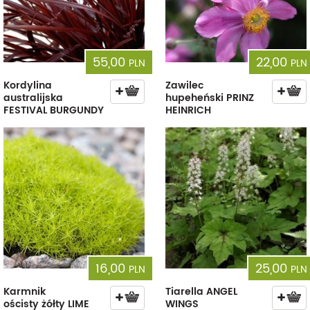
55,00
22,00
PLN
PLN
Kordylina
Zawilec
australijska
hupeheński PRINZ
FESTIVAL BURGUNDY
HEINRICH
16,00
25,00
PLN
PLN
Karmnik
Tiarella ANGEL
ościsty żółty LIME
WINGS