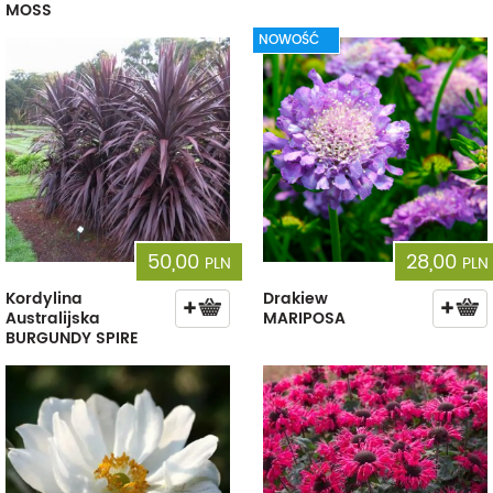
MOSS
NOWOŚĆ
50,00
28,00
PLN
PLN
Kordylina
Drakiew
Australijska
MARIPOSA
BURGUNDY SPIRE