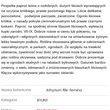
Pospolita paproć leśna o ozdobnych, dużych liściach wyrastających
na szczycie krótkiego, prawie poziomego kłącza. Liście delikatne,
jasnozielone, podwójnie pierzaste, zaostrzone. Ogonki liściowe
krótkie, u nasady pokryte ciemnobrunatnymi lub prawie czarnymi
łuskami. Paproć, na spodniej stronie blaszek liściowych, wytwarza
kupki zarodni, VII-IX. Dobrze rośnie w cieniu lub półcieniu, na
osłoniętych i wilgotnych stanowiskach oraz na umiarkowanie żyznym,
lekko kwaśnym podłożu. Roślina stosowana głównie w założeniach
naturalistycznych, w parkach, ogrodach. Ze względu na trwałość
ulistnienia, żywotność oraz dość silny wzrost może być uprawiana
jako roślina okrywowa, sadzona pod drzewami. Dobrze prezentuje
się w ogrodach skalnych i na rabatach bylinowych. Gatunek bardzo
zmienny, o wielu odmianach o zróżnicowanych blaszkach liściowych.
Kłącza wykorzystywane jako surowiec zielarski.
Athyrium filix-femina
Nazwa botaniczna:
BYLINY
Kategoria: