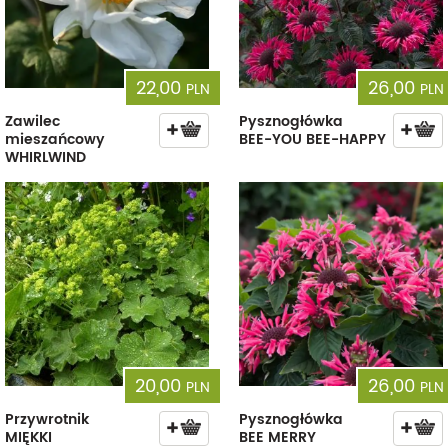
22,00
26,00
PLN
PLN
Zawilec
Pysznogłówka
mieszańcowy
BEE-YOU BEE-HAPPY
WHIRLWIND
20,00
26,00
PLN
PLN
Przywrotnik
Pysznogłówka
MIĘKKI
BEE MERRY