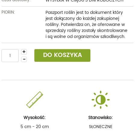
WYSYŁKA W CIĄGU 3 DNI ROBOCZYCH
Czas dostawy:
Paszport roślin jest to dokument który
PIORiN:
jest dołączony do każdej zakupionej
rośliny. Potwierdza on, że oferowane w
sprzedaży rośliny zostały skontrolowane
i są wolne od organizmów szkodliwych.
DO KOSZYKA
Wysokość:
Stanowisko:
5 cm - 20 cm
SŁONECZNE