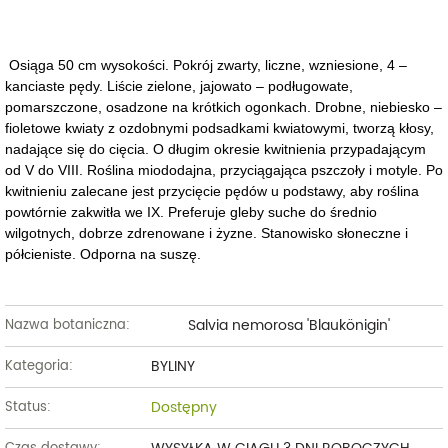
Osiąga 50 cm wysokości. Pokrój zwarty, liczne, wzniesione, 4 –
kanciaste pędy. Liście zielone, jajowato – podługowate,
pomarszczone, osadzone na krótkich ogonkach. Drobne, niebiesko –
fioletowe kwiaty z ozdobnymi podsadkami kwiatowymi, tworzą kłosy,
nadające się do cięcia. O długim okresie kwitnienia przypadającym
od V do VIII. Roślina miododajna, przyciągająca pszczoły i motyle. Po
kwitnieniu zalecane jest przycięcie pędów u podstawy, aby roślina
powtórnie zakwitła we IX. Preferuje gleby suche do średnio
wilgotnych, dobrze zdrenowane i żyzne. Stanowisko słoneczne i
półcieniste. Odporna na suszę.
Salvia nemorosa 'Blaukönigin'
Nazwa botaniczna:
BYLINY
Kategoria:
Dostępny
Status: