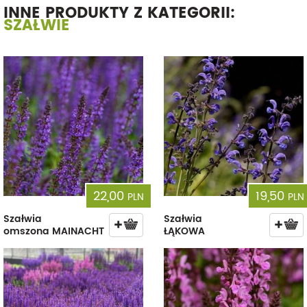
INNE PRODUKTY Z KATEGORII:
SZAŁWIE
22,00
19,50
PLN
PLN
Szałwia
Szałwia
omszona MAINACHT
ŁĄKOWA