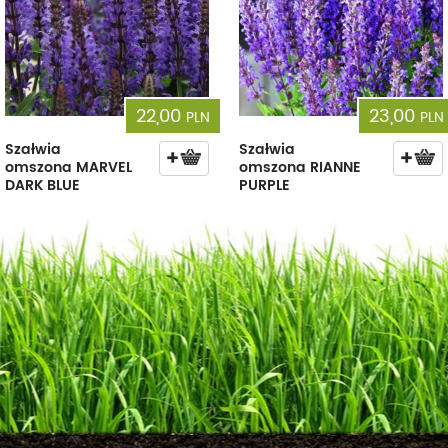
22,00
23,00
PLN
PLN
Szałwia
Szałwia
omszona MARVEL
omszona RIANNE
DARK BLUE
PURPLE