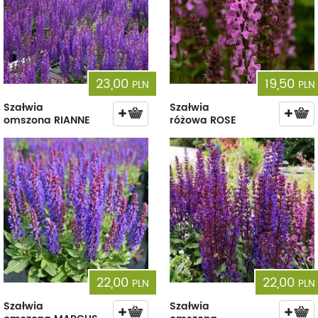
23,00
19,50
PLN
PLN
Szałwia
Szałwia
omszona RIANNE
różowa ROSE
22,00
22,00
PLN
PLN
Szałwia
Szałwia