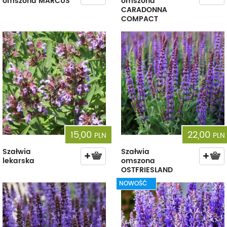
omszona MARCUS
omszona
CARADONNA
COMPACT
15,00
22,00
PLN
PLN
Szałwia
Szałwia
lekarska
omszona
OSTFRIESLAND
NOWOŚĆ