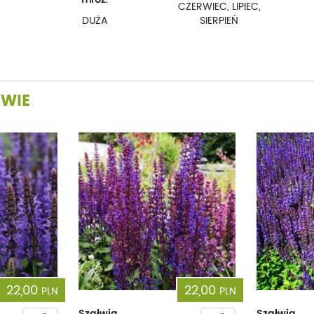
CZERWIEC, LIPIEC,
DUŻA
SIERPIEŃ
ŁWIE
22,00
22,00
PLN
PLN
Szałwia
Szałwia