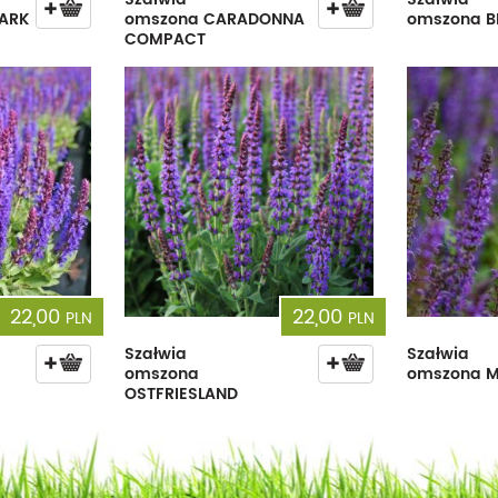
ARK
omszona CARADONNA
omszona B
COMPACT
22,00
22,00
PLN
PLN
Szałwia
Szałwia
omszona
omszona 
OSTFRIESLAND