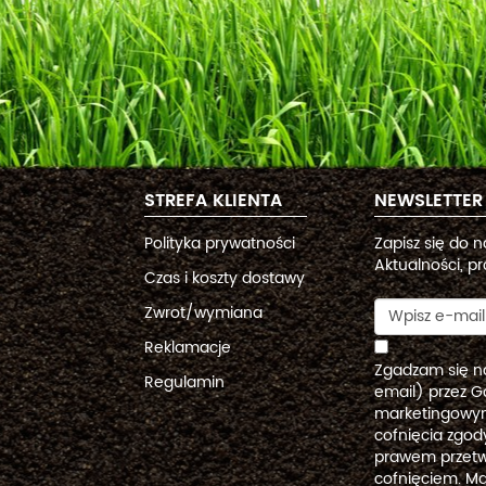
STREFA KLIENTA
NEWSLETTER
Polityka prywatności
Zapisz się do 
Aktualności, pr
Czas i koszty dostawy
Zwrot/wymiana
Reklamacje
Zgadzam się n
Regulamin
email) przez G
marketingowym
cofnięcia zgo
prawem przetw
cofnięciem. Ma