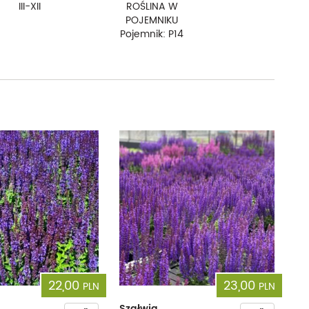
III-XII
ROŚLINA W
POJEMNIKU
Pojemnik: P14
22,00
23,00
PLN
PLN
Szałwia