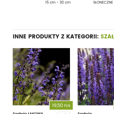
15 cm - 30 cm
SŁONECZNE
INNE PRODUKTY Z KATEGORII:
SZA
19,50
PLN
Szałwia ŁĄKOWA
Szałwia