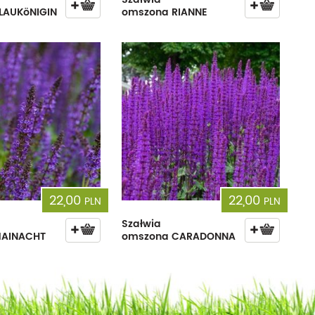
LAUKöNIGIN
omszona RIANNE
22,00
22,00
PLN
PLN
Szałwia
MAINACHT
omszona CARADONNA