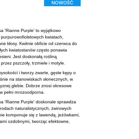
NOWOŚĆ
cherznice
Dzielżany
ciorniki
Floksy
wonie
Funkie
a 'Rianne Purple' to wyjątkowo
e purpurowofioletowych kwiatach,
ącza
Goryczki
e kłosy. Kwitnie obficie od czerwca do
itłych kwiatostanów często ponawia
wojniki - Clematisy
Hiacynty
esieni. Jest doskonałą rośliną
rzez pszczoły, trzmiele i motyle.
żaneczniki
Jeżówki
ysokości i tworzy zwarte, gęste kępy o
uły i tawułki
Juki
ośnie na stanowiskach słonecznych, w
yznej glebie. Dobrze znosi okresowe
sterie
z w pełni mrozoodporna.
a 'Rianne Purple' doskonale sprawdza
rnowce
grodach naturalistycznych, żwirowych
nie komponuje się z lawendą, jeżówkami,
zostałe
awami ozdobnymi, tworząc efektowne,