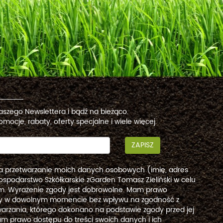
naszego Newslettera i bądź na bieżąco.
omocje, rabaty, oferty specjalne i wiele więcej.
ZAPISZ
a przetwarzanie moich danych osobowych (imię, adres
ospodarstwo Szkółkarskie zGarden Tomasz Zieliński w celu
. Wyrażenie zgody jest dobrowolne. Mam prawo
dy w dowolnym momencie bez wpływu na zgodność z
arzania, którego dokonano na podstawie zgody przed jej
m prawo dostępu do treści swoich danych i ich