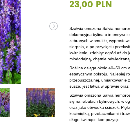
23,00 PLN
Dęby
Truskawki i poziomki
Derenie
Wiązy
Pę
Glediczje
Winogrona
Forsycje
Wierzby
Pię
Głogi
Żurawiny
Hibiskusy
Wiśnie ozdobne
Pi
Szałwia omszona Salvia nemoros
dekoracyjna bylina o intensywni
Graby
Pozostałe
Hortensje
Złotokapy
Pn
zebranych w smukłe, wyprostowan
sierpnia, a po przycięciu przekw
Jabłonie ozdobne
Irgi
Pozostałe
Po
kwitnienie, zdobiąc ogród aż do j
miododajną, chętnie odwiedzaną p
Jarzębiny i jarząby
Jaśminowce
Ró
Roślina osiąga około 40–50 cm w
Kasztanowce
Kaliny
Taw
estetycznym pokroju. Najlepiej r
przepuszczalnej, umiarkowanie ż
Kalmie
Wi
susze, jest łatwa w uprawie ora
Szałwia omszona Salvia nemoros
Krzewuszki
Ża
się na rabatach bylinowych, w o
oraz jako obwódka ścieżek. Pięk
Po
kocimiętką, przetacznikami i tr
długo kwitnące kompozycje.