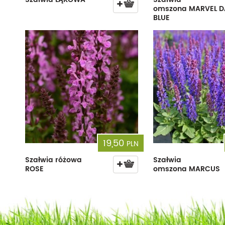
omszona MARVEL D
BLUE
19,50
PLN
Szałwia różowa
Szałwia
ROSE
omszona MARCUS