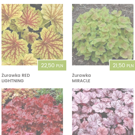
22,50
21,50
PLN
PLN
Żurawka RED
Żurawka
LIGHTNING
MIRACLE