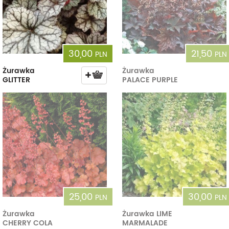
30,00
21,50
PLN
PLN
Żurawka
Żurawka
GLITTER
PALACE PURPLE
25,00
30,00
PLN
PLN
Żurawka
Żurawka LIME
CHERRY COLA
MARMALADE