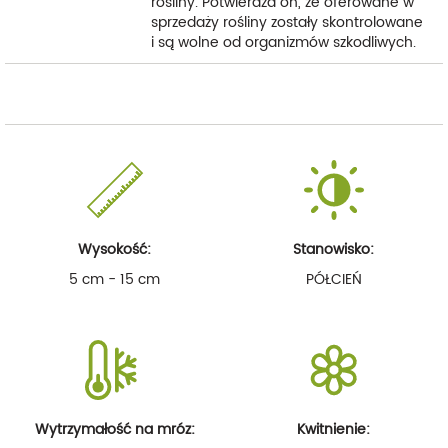
rośliny. Potwierdza on, że oferowane w
sprzedaży rośliny zostały skontrolowane
i są wolne od organizmów szkodliwych.
Wysokość:
Stanowisko:
5 cm - 15 cm
PÓŁCIEŃ
Wytrzymałość na mróz:
Kwitnienie: