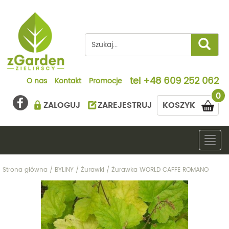
tel
+48 609 252 062
O nas
Kontakt
Promocje
0
ZALOGUJ
ZAREJESTRUJ
KOSZYK
Togg
navig
Strona główna
/
BYLINY
/
Żurawki
/
Żurawka WORLD CAFFE ROMANO