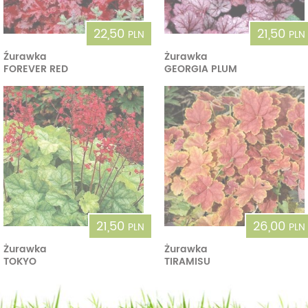
22,50
21,50
PLN
PLN
Źurawka
Żurawka
FOREVER RED
GEORGIA PLUM
21,50
26,00
PLN
PLN
Żurawka
Żurawka
TOKYO
TIRAMISU