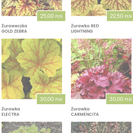
25,00
22,50
PLN
PLN
Żuraweczka
Żurawka RED
GOLD ZEBRA
LIGHTNING
30,00
30,00
PLN
PLN
Żurawka
Żurawka
ELECTRA
CARMENCITA