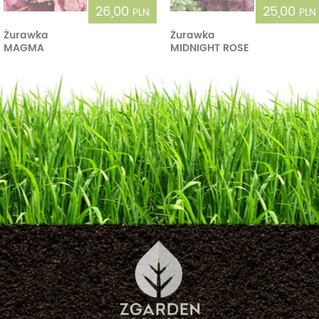
26,00
25,00
PLN
PLN
Żurawka
Żurawka
MAGMA
MIDNIGHT ROSE