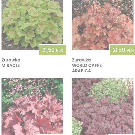
21,50
21,50
PLN
PLN
Żurawka
Żurawka
MIRACLE
WORLD CAFFE
ARABICA