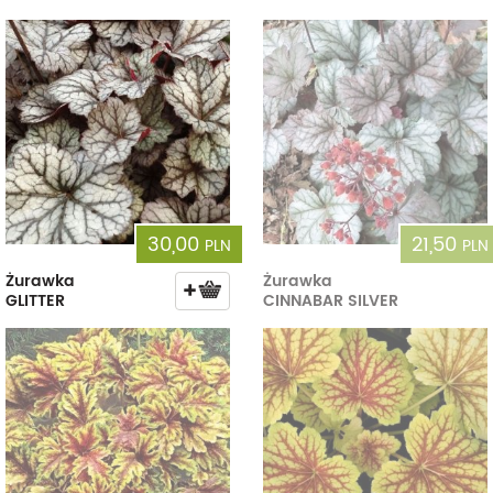
30,00
21,50
PLN
PLN
Żurawka
Żurawka
GLITTER
CINNABAR SILVER