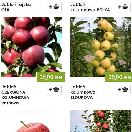
Jabłoń rajska
Jabłoń
OLA
kolumnowa POLKA
35,00
35,00
PLN
PLN
Jabłoń
Jabłoń
CZERWONA
kolumnowa
KOLUMNOWA
SLOUPOVA
karłowa