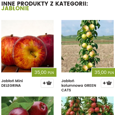
INNE PRODUKTY Z KATEGORII:
JABŁONIE
35,00
35,00
PLN
PLN
Jabłoń Mini
Jabłoń
DELEGRINA
kolumnowa GREEN
CATS