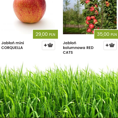
29,00
35,00
PLN
PLN
Jabłoń mini
Jabłoń
CORQUELLA
kolumnowa RED
CATS