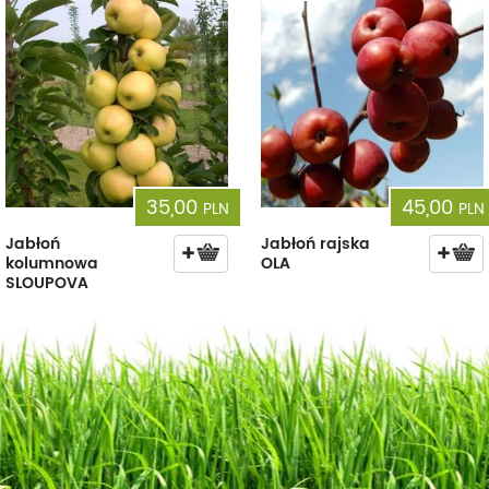
35,00
45,00
PLN
PLN
Jabłoń
Jabłoń rajska
kolumnowa
OLA
SLOUPOVA