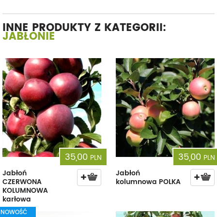
INNE PRODUKTY Z KATEGORII:
JABŁONIE
35,00
35,00
PLN
PLN
Jabłoń
Jabłoń
CZERWONA
kolumnowa POLKA
KOLUMNOWA
karłowa
NOWOŚĆ