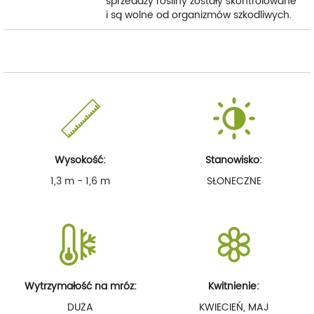
sprzedaży rośliny zostały skontrolowane
i są wolne od organizmów szkodliwych.
Wysokość:
Stanowisko:
1,3 m - 1,6 m
SŁONECZNE
Wytrzymałość na mróz:
Kwitnienie:
DUŻA
KWIECIEŃ, MAJ