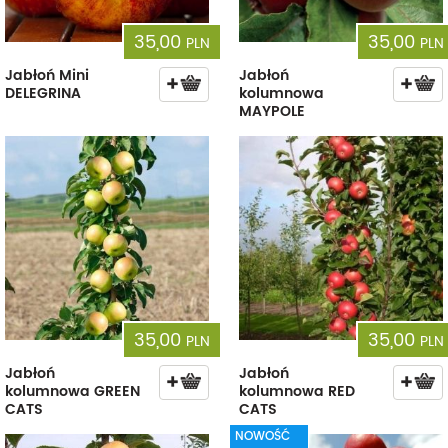
35,00
35,00
PLN
PLN
Jabłoń Mini
Jabłoń
DELEGRINA
kolumnowa
MAYPOLE
35,00
35,00
PLN
PLN
Jabłoń
Jabłoń
kolumnowa GREEN
kolumnowa RED
CATS
CATS
NOWOŚĆ