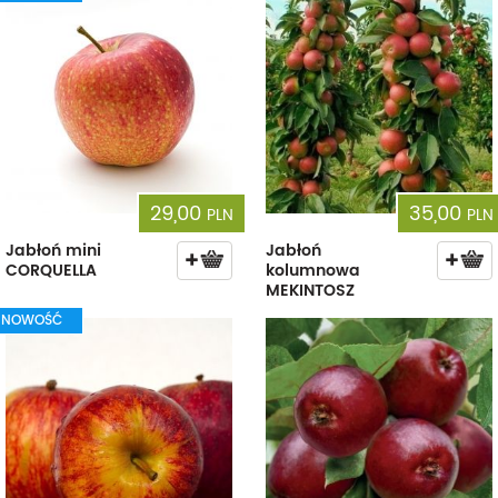
29,00
35,00
PLN
PLN
Jabłoń mini
Jabłoń
CORQUELLA
kolumnowa
MEKINTOSZ
NOWOŚĆ