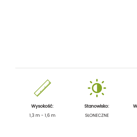
Wysokość:
Stanowisko:
W
1,3 m - 1,6 m
SŁONECZNE