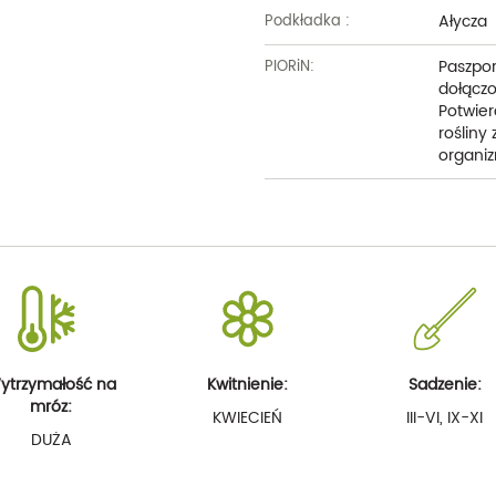
Ałycza
Podkładka :
Paszpor
PIORiN:
dołączo
Potwier
rośliny
organiz
ytrzymałość na
Kwitnienie:
Sadzenie:
mróz:
KWIECIEŃ
III-VI, IX-XI
DUŻA