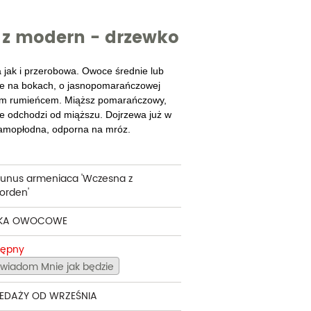
cherznice
Dzielżany
 z modern - drzewko
ciorniki
Floksy
wonie
Funkie
jak i przerobowa. Owoce średnie lub
zone na bokach, o jasnopomarańczowej
ącza
Goryczki
kim rumieńcem. Miąższ pomarańczowy,
e odchodzi od miąższu. Dojrzewa już w
wojniki - Clematisy
Hiacynty
 samopłodna, odporna na mróz.
żaneczniki
Jeżówki
uły i tawułki
Juki
runus armeniaca 'Wczesna z
orden'
sterie
KA OWOCOWE
rnowce
tępny
zostałe
wiadom Mnie jak będzie
EDAŻY OD WRZEŚNIA