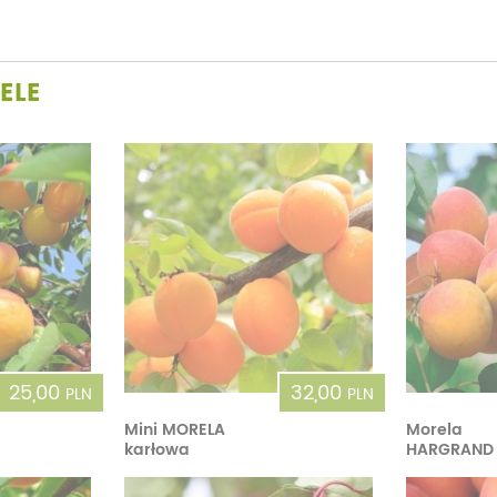
ELE
25,00
32,00
PLN
PLN
Mini MORELA
Morela
karłowa
HARGRAND