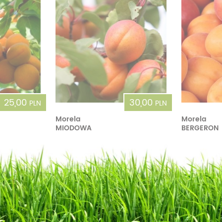
25,00
30,00
PLN
PLN
Morela
Morela
MIODOWA
BERGERON