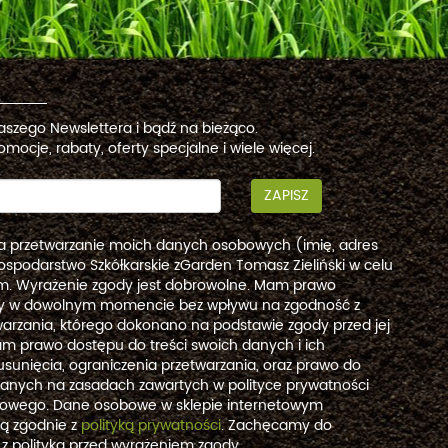
naszego Newslettera i bądź na bieżąco.
omocje, rabaty, oferty specjalne i wiele więcej.
ZAPISZ
a przetwarzanie moich danych osobowych (imię, adres
ospodarstwo Szkółkarskie zGarden Tomasz Zieliński w celu
. Wyrażenie zgody jest dobrowolne. Mam prawo
dy w dowolnym momencie bez wpływu na zgodność z
arzania, którego dokonano na podstawie zgody przed jej
m prawo dostępu do treści swoich danych i ich
usunięcia, ograniczenia przetwarzania, oraz prawo do
danych na zasadach zawartych w polityce prywatności
etowego. Dane osobowe w sklepie internetowym
są zgodnie z
polityką prywatności
. Zachęcamy do
 z polityką przed wyrażeniem zgody.