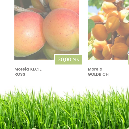
30,00
PLN
Morela KECIE
Morela
ROSS
GOLDRICH