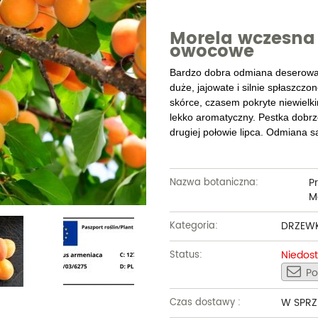
Dęby
Truskawki i poziomki
Derenie
Wiązy
Pę
Morela wczesna
Glediczje
Winogrona
Forsycje
Wierzby
Pię
owocowe
Głogi
Żurawiny
Hibiskusy
Wiśnie ozdobne
Pi
Bardzo dobra odmiana deserowa 
duże, jajowate i silnie spłaszc
Graby
Pozostałe
Hortensje
Złotokapy
Pn
skórce, czasem pokryte niewiel
lekko aromatyczny. Pestka dobrz
Jabłonie ozdobne
Irgi
Pozostałe
Po
drugiej połowie lipca. Odmiana
Jarzębiny i jarząby
Jaśminowce
Ró
Kasztanowce
Kaliny
Taw
P
Nazwa botaniczna:
M
Kalmie
Wi
DRZEW
Kategoria:
Krzewuszki
Ża
Niedos
Status:
Po
Po
W SPRZ
Czas dostawy :