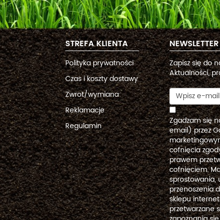
STREFA KLIENTA
NEWSLETTER
Polityka prywatności
Zapisz się do 
Aktualności, pr
Czas i koszty dostawy
Zwrot/wymiana
Reklamacje
Zgadzam się n
Regulamin
email) przez G
marketingowym
cofnięcia zgo
prawem przetw
cofnięciem. Ma
sprostowania, 
przenoszenia 
sklepu intern
przetwarzane 
zapoznania się