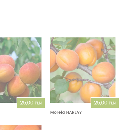
25,00
25,00
PLN
PLN
Morela HARLAY