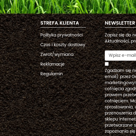
STREFA KLIENTA
NEWSLETTER
Polityka prywatności
Zapisz się do 
Aktualności, pr
Czas i koszty dostawy
Zwrot/wymiana
Reklamacje
Zgadzam się n
Regulamin
email) przez G
marketingowym
cofnięcia zgo
prawem przetw
cofnięciem. Ma
sprostowania, 
przenoszenia 
sklepu intern
przetwarzane 
zapoznania się