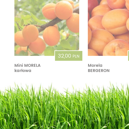
32,00
PLN
Mini MORELA
Morela
karłowa
BERGERON