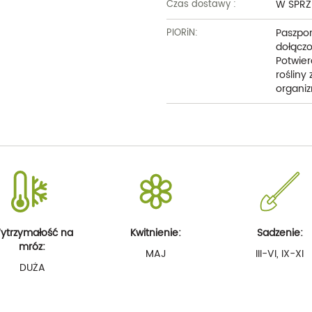
W SPRZ
Czas dostawy :
Paszpor
PIORiN:
dołączo
Potwier
rośliny
organiz
ytrzymałość na
Kwitnienie:
Sadzenie:
mróz:
MAJ
III-VI, IX-XI
DUŻA