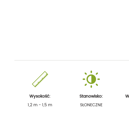
Wysokość:
Stanowisko:
W
1,2 m - 1,5 m
SŁONECZNE