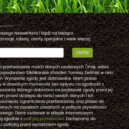
naszego Newslettera i bądź na bieżąco.
omocje, rabaty, oferty specjalne i wiele więcej.
ZAPISZ
a przetwarzanie moich danych osobowych (imię, adres
ospodarstwo Szkółkarskie zGarden Tomasz Zieliński w celu
. Wyrażenie zgody jest dobrowolne. Mam prawo
dy w dowolnym momencie bez wpływu na zgodność z
arzania, którego dokonano na podstawie zgody przed jej
m prawo dostępu do treści swoich danych i ich
usunięcia, ograniczenia przetwarzania, oraz prawo do
danych na zasadach zawartych w polityce prywatności
etowego. Dane osobowe w sklepie internetowym
są zgodnie z
polityką prywatności
. Zachęcamy do
 z polityką przed wyrażeniem zgody.