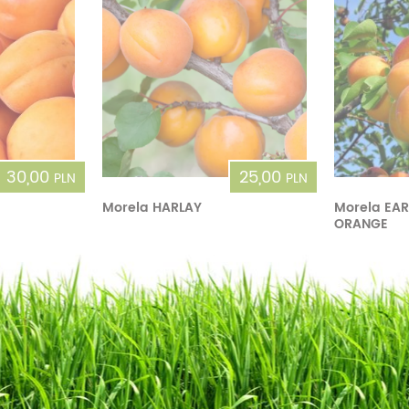
30,00
25,00
PLN
PLN
Morela HARLAY
Morela EAR
ORANGE