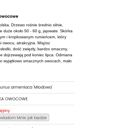
cherznice
Dzielżany
ciorniki
Floksy
 owocowe
ska. Drzewo rośnie średnio silnie,
wonie
Funkie
 duże około 50 - 60 g, jajowate. Skórka
ym i kropkowanym rumieńcem, który
ącza
Goryczki
i owocu, atrakcyjna. Miąższ
łodki, dość zwięzły, bardzo smaczny,
wojniki - Clematisy
Hiacynty
e dojrzewają pod koniec lipca. Odmiana
żaneczniki
Jeżówki
, o wyjątkowo smacznych owocach, mało
uły i tawułki
Juki
sterie
runus armeniaca 'Miodowa'
rnowce
KA OWOCOWE
zostałe
tępny
wiadom Mnie jak będzie