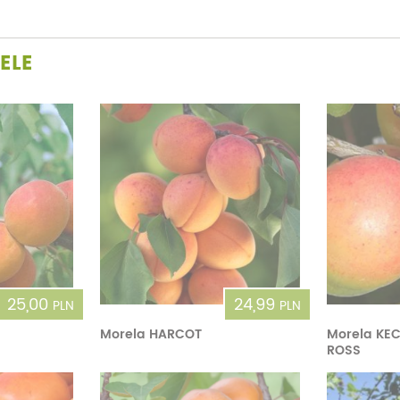
ELE
25,00
24,99
PLN
PLN
Morela HARCOT
Morela KEC
ROSS