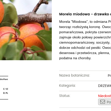
Dęby
Truskawki i poziomki
Derenie
Wiązy
Pę
Glediczje
Winogrona
Forsycje
Wierzby
Pię
Morela miodowa - drzewko
Morela "Miodowa", to odmiana Pol
Głogi
Żurawiny
Hibiskusy
Wiśnie ozdobne
Pi
tworząc rozłożystą koronę. Owoce
pomarańczowa, pokryta czerwon
Graby
Pozostałe
Hortensje
Złotokapy
Pn
zajmuje około połowy powierzchn
Jabłonie ozdobne
Irgi
ciemnopomarańczowy, soczysty, s
Pozostałe
Po
dobrze odchodzi od pestki. Owoc
Jarzębiny i jarząby
Jaśminowce
Ró
deserowa i przetwórcza, plenna
podatna na choroby.
Kasztanowce
Kaliny
Taw
Kalmie
Wi
P
Nazwa botaniczna:
Krzewuszki
Ża
DRZEW
Kategoria:
Po
Niedos
Status:
Po