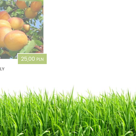
25,00
PLN
LY