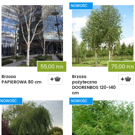
NOWOŚĆ
55,00
75,00
PLN
PLN
Brzoza
Brzoza
PAPIEROWA 80 cm
pożyteczna
DOORENBOS 120-140
cm
NOWOŚĆ
NOWOŚĆ