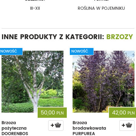
III-XII
ROŚLINA W POJEMNIKU
INNE PRODUKTY Z KATEGORII:
BRZOZY
NOWOŚĆ
NOWOŚĆ
50,00
42,00
PLN
PLN
Brzoza
Brzoza
pożyteczna
brodawkowata
DOORENBOS
PURPUREA