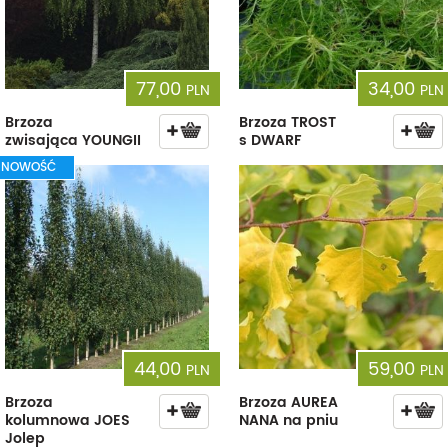
77,00
34,00
PLN
PLN
Brzoza
Brzoza TROST
zwisająca YOUNGII
s DWARF
NOWOŚĆ
44,00
59,00
PLN
PLN
Brzoza
Brzoza AUREA
kolumnowa JOES
NANA na pniu
Jolep