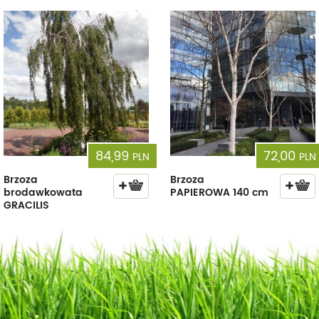
84,99
72,00
PLN
PLN
Brzoza
Brzoza
brodawkowata
PAPIEROWA 140 cm
GRACILIS