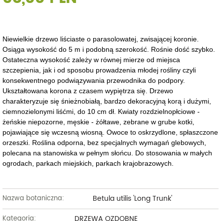
Niewielkie drzewo liściaste o parasolowatej, zwisającej koronie.
Osiąga wysokość do 5 m i podobną szerokość. Rośnie dość szybko.
Ostateczna wysokość zależy w równej mierze od miejsca
szczepienia, jak i od sposobu prowadzenia młodej rośliny czyli
konsekwentnego podwiązywania przewodnika do podpory.
Ukształtowana korona z czasem wypiętrza się. Drzewo
charakteryzuje się śnieżnobiałą, bardzo dekoracyjną korą i dużymi,
ciemnozielonymi liśćmi, do 10 cm dł. Kwiaty rozdzielnopłciowe -
żeńskie niepozorne, męskie - żółtawe, zebrane w grube kotki,
pojawiające się wczesną wiosną. Owoce to oskrzydlone, spłaszczone
orzeszki. Roślina odporna, bez specjalnych wymagań glebowych,
polecana na stanowiska w pełnym słońcu. Do stosowania w małych
ogrodach, parkach miejskich, parkach krajobrazowych.
Betula utilis 'Long Trunk'
Nazwa botaniczna:
DRZEWA OZDOBNE
Kategoria: