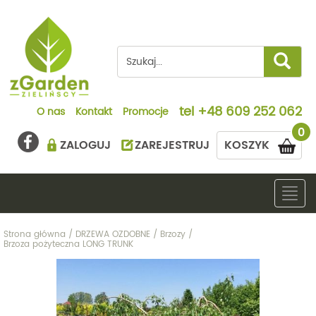
tel
+48 609 252 062
O nas
Kontakt
Promocje
0
ZALOGUJ
ZAREJESTRUJ
KOSZYK
Togg
navig
Strona główna
/
DRZEWA OZDOBNE
/
Brzozy
/
Brzoza pożyteczna LONG TRUNK