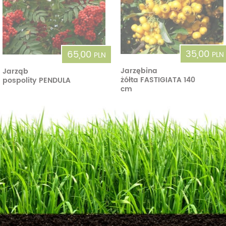
35,00
65,00
PLN
PLN
Jarzębina
Jarząb
żółta FASTIGIATA 140
pospolity PENDULA
cm