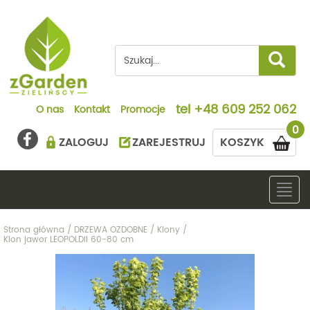
tel
+48 609 252 062
O nas
Kontakt
Promocje
0
ZALOGUJ
ZAREJESTRUJ
KOSZYK
Togg
navig
Strona główna
/
DRZEWA OZDOBNE
/
Klony
/
Klon jawor LEOPOLDII 60-80 cm