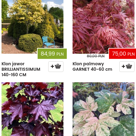
84,99
75,00
PLN
PLN
80,00
PLN
Klon jawor
Klon palmowy
BRILLIANTISSIMUM
GARNET 40-60 cm
140-160 CM