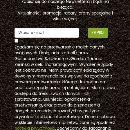
Zapisz się do naszego Newslettera i bądź na
bieżąco.
Aktualności, promocje, rabaty, oferty specjalne i
wiele więcej.
ZAPISZ
Zgadzam się na przetwarzanie moich danych
osobowych (imię, adres email) przez
Gospodarstwo Szkółkarskie zGarden Tomasz
Zieliński w celu marketingowym. Wyrażenie zgody
jest dobrowolne. Mam prawo cofnięcia zgody w
dowolnym momencie bez wpływu na zgodność z
prawem przetwarzania, którego dokonano na
podstawie zgody przed jej cofnięciem. Mam prawo
dostępu do treści swoich danych i ich
sprostowania, usunięcia, ograniczenia
przetwarzania, oraz prawo do przenoszenia
danych na zasadach zawartych w polityce
prywatności sklepu internetowego. Dane osobowe
w sklepie internetowym przetwarzane są zgodnie z
polityką prywatności
. Zachęcamy do zapoznania