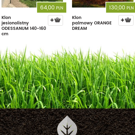
64,00
130,00
PLN
PLN
Klon
Klon
jesionolistny
palmowy ORANGE
ODESSANUM 140-160
DREAM
cm