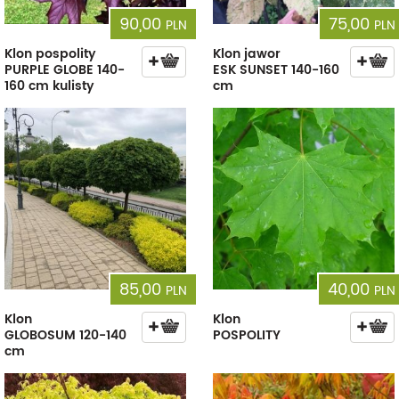
90,00
75,00
PLN
PLN
Klon pospolity
Klon jawor
PURPLE GLOBE 140-
ESK SUNSET 140-160
160 cm kulisty
cm
85,00
40,00
PLN
PLN
Klon
Klon
GLOBOSUM 120-140
POSPOLITY
cm