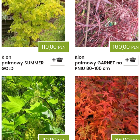
110,00
160,00
PLN
PLN
Klon
Klon
palmowy SUMMER
palmowy GARNET na
GOLD
PNIU 80-100 cm