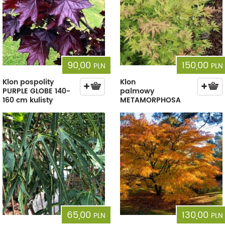
90,00
150,00
PLN
PLN
Klon pospolity
Klon
PURPLE GLOBE 140-
palmowy
160 cm kulisty
METAMORPHOSA
65,00
130,00
PLN
PLN