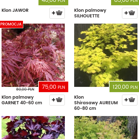
40,00
85,00
PLN
PLN
Klon JAWOR
Klon palmowy
SILHOUETTE
PROMOCJA
75,00
120,00
PLN
PLN
80,00
PLN
Klon palmowy
Klon
GARNET 40-60 cm
Shirasawy AUREUM
60-80 cm