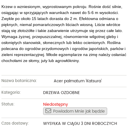
Krzew o wzniesionym, wyprostowanym pokroju. Rośnie dość silnie,
osiągając w sprzyjających warunkach nawet do 5-6 m wysokości.
Zwykle po około 15 latach dorasta do 2 m. Efektowna odmiana o
pięknych, niemal pomarańczowych liściach wiosną. Liście wkrótce
stają się złotożółte i takie zabarwienie utrzymuje się przez całe lato.
Wymaga żyznej, przepuszczalnej, równomiernie wilgotnej gleby i
osłoniętych stanowisk, słonecznych lub lekko ocienionych. Roślina
polecana do ogrodów przydomowych i ogrodów japońskich, parków i
zieleni reprezentacyjnej. Młode egzemplarze na zimę należy osłaniać
chochołami ze słomy, juty lub agrowłókniny.
Acer palmatum 'Katsura'
Nazwa botaniczna:
DRZEWA OZDOBNE
Kategoria:
Niedostępny
Status:
Powiadom Mnie jak będzie
WYSYŁKA W CIĄGU 3 DNI ROBOCZYCH
Czas dostawy: