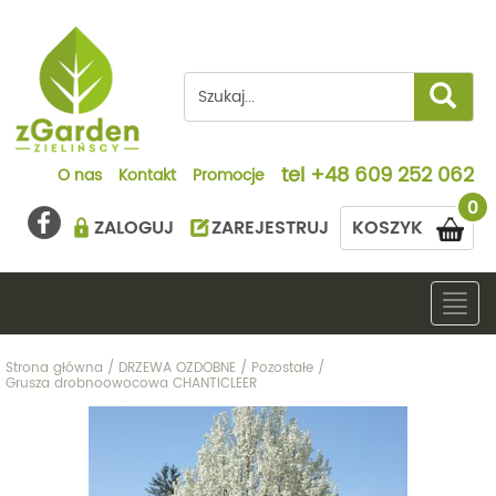
tel
+48 609 252 062
O nas
Kontakt
Promocje
0
ZALOGUJ
ZAREJESTRUJ
KOSZYK
Togg
navig
Strona główna
/
DRZEWA OZDOBNE
/
Pozostałe
/
Grusza drobnoowocowa CHANTICLEER