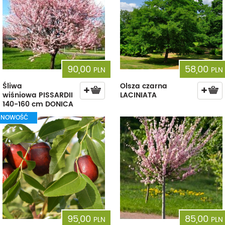
90,00
58,00
PLN
PLN
Śliwa
Olsza czarna
wiśniowa PISSARDII
LACINIATA
140-160 cm DONICA
NOWOŚĆ
95,00
85,00
PLN
PLN