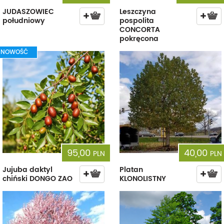
JUDASZOWIEC
Leszczyna
południowy
pospolita
CONCORTA
pokręcona
NOWOŚĆ
95,00
40,00
PLN
PLN
Jujuba daktyl
Platan
chiński DONGO ZAO
KLONOLISTNY