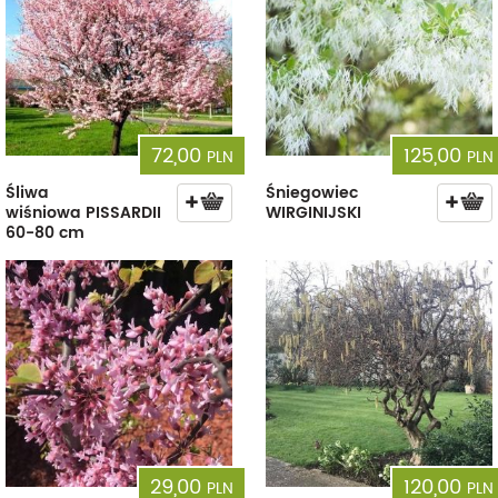
72,00
125,00
PLN
PLN
Śliwa
Śniegowiec
wiśniowa PISSARDII
WIRGINIJSKI
60-80 cm
29,00
120,00
PLN
PLN