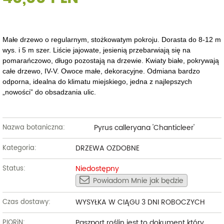
Małe drzewo o regularnym, stożkowatym pokroju. Dorasta do 8-12 m
wys. i 5 m szer. Liście jajowate, jesienią przebarwiają się na
pomarańczowo, długo pozostają na drzewie. Kwiaty białe, pokrywają
całe drzewo, IV-V. Owoce małe, dekoracyjne. Odmiana bardzo
odporna, idealna do klimatu miejskiego, jedna z najlepszych
„nowości” do obsadzania ulic.
Pyrus calleryana 'Chanticleer'
Nazwa botaniczna:
DRZEWA OZDOBNE
Kategoria:
Niedostępny
Status:
Powiadom Mnie jak będzie
WYSYŁKA W CIĄGU 3 DNI ROBOCZYCH
Czas dostawy:
Paszport roślin jest to dokument który
PIORiN: