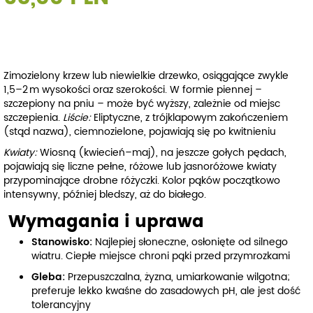
Zimozielony krzew lub niewielkie drzewko, osiągające zwykle
1,5–2 m wysokości oraz szerokości. W formie piennej –
szczepiony na pniu – może być wyższy, zależnie od miejsc
szczepienia.
Liście:
Eliptyczne, z trójklapowym zakończeniem
(stąd nazwa), ciemnozielone, pojawiają się po kwitnieniu
Kwiaty:
Wiosną (kwiecień–maj), na jeszcze gołych pędach,
pojawiają się liczne pełne, różowe lub jasnoróżowe kwiaty
przypominające drobne różyczki. Kolor pąków początkowo
intensywny, później bledszy, aż do białego.
Wymagania i uprawa
Stanowisko:
Najlepiej słoneczne, osłonięte od silnego
wiatru. Ciepłe miejsce chroni pąki przed przymrozkami
Gleba:
Przepuszczalna, żyzna, umiarkowanie wilgotna;
preferuje lekko kwaśne do zasadowych pH, ale jest dość
tolerancyjny