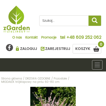
tel
+48 609 252 062
O nas
Kontakt
Promocje
0
ZALOGUJ
ZAREJESTRUJ
KOSZYK
Togg
navig
Strona główna
/
DRZEWA OZDOBNE
/
Pozostałe
/
MIGDAŁEK trójklapowy na pniu 60-80 cm