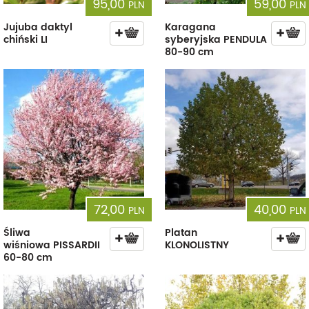
95,00
59,00
PLN
PLN
Jujuba daktyl
Karagana
chiński LI
syberyjska PENDULA
80-90 cm
72,00
40,00
PLN
PLN
Śliwa
Platan
wiśniowa PISSARDII
KLONOLISTNY
60-80 cm