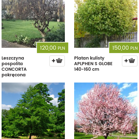
120,00
150,00
PLN
PLN
Leszczyna
Platan kulisty
pospolita
APLPHEN S GLOBE
CONCORTA
140-160 cm
pokręcona