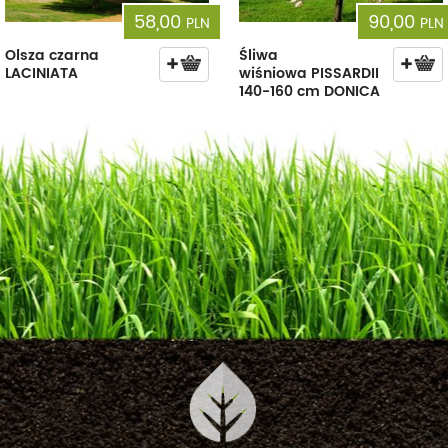
58,00
90,00
PLN
PLN
Olsza czarna
Śliwa
LACINIATA
wiśniowa PISSARDII
140-160 cm DONICA