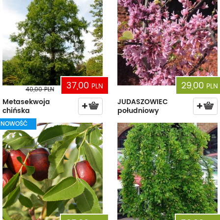
37,00
29,00
PLN
PLN
40,00
PLN
Metasekwoja
JUDASZOWIEC
chińska
południowy
NOWOŚĆ