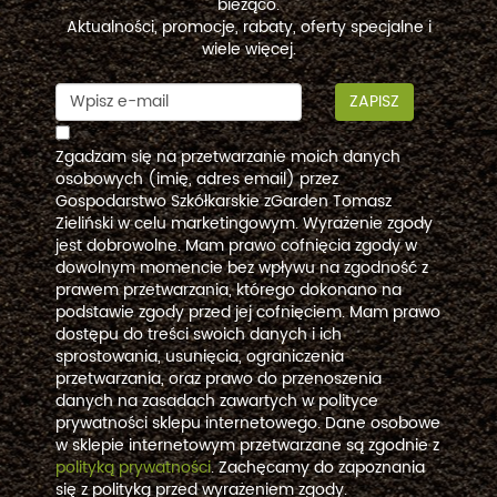
bieżąco.
Aktualności, promocje, rabaty, oferty specjalne i
wiele więcej.
ZAPISZ
Zgadzam się na przetwarzanie moich danych
osobowych (imię, adres email) przez
Gospodarstwo Szkółkarskie zGarden Tomasz
Zieliński w celu marketingowym. Wyrażenie zgody
jest dobrowolne. Mam prawo cofnięcia zgody w
dowolnym momencie bez wpływu na zgodność z
prawem przetwarzania, którego dokonano na
podstawie zgody przed jej cofnięciem. Mam prawo
dostępu do treści swoich danych i ich
sprostowania, usunięcia, ograniczenia
przetwarzania, oraz prawo do przenoszenia
danych na zasadach zawartych w polityce
prywatności sklepu internetowego. Dane osobowe
w sklepie internetowym przetwarzane są zgodnie z
polityką prywatności
. Zachęcamy do zapoznania
się z polityką przed wyrażeniem zgody.