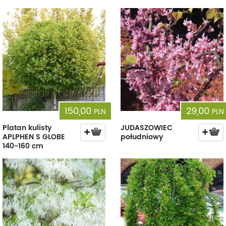
150,00
29,00
PLN
PLN
Platan kulisty
JUDASZOWIEC
APLPHEN S GLOBE
południowy
140-160 cm