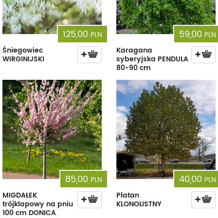
125,00
59,00
PLN
PLN
Śniegowiec
Karagana
WIRGINIJSKI
syberyjska PENDULA
80-90 cm
85,00
40,00
PLN
PLN
MIGDAŁEK
Platan
trójklapowy na pniu
KLONOLISTNY
100 cm DONICA