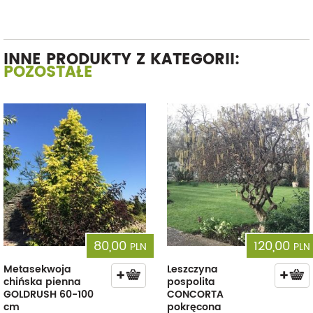
INNE PRODUKTY Z KATEGORII:
POZOSTAŁE
80,00
120,00
PLN
PLN
Metasekwoja
Leszczyna
chińska pienna
pospolita
GOLDRUSH 60-100
CONCORTA
cm
pokręcona