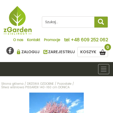
tel
+48 609 252 062
O nas
Kontakt
Promocje
0
ZALOGUJ
ZAREJESTRUJ
KOSZYK
Togg
navig
Strona główna
/
DRZEWA OZDOBNE
/
Pozostałe
/
Śliwa wiśniowa PISSARDII 140-160 cm DONICA