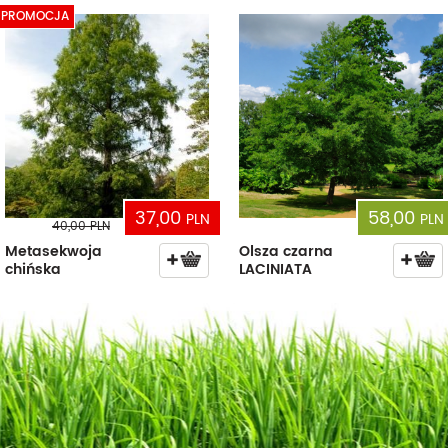
PROMOCJA
37,00
58,00
PLN
PLN
40,00
PLN
Metasekwoja
Olsza czarna
chińska
LACINIATA